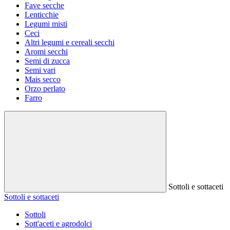
Fave secche
Lenticchie
Legumi misti
Ceci
Altri legumi e cereali secchi
Aromi secchi
Semi di zucca
Semi vari
Mais secco
Orzo perlato
Farro
Sottoli e sottaceti
Sottoli e sottaceti
Sottoli
Sott'aceti e agrodolci