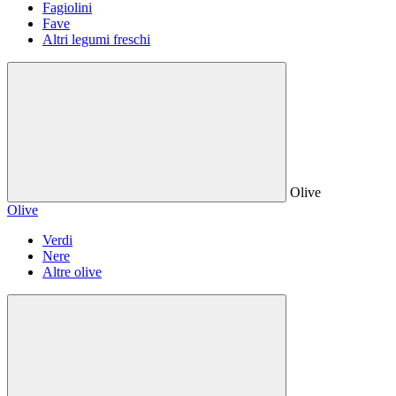
Fagiolini
Fave
Altri legumi freschi
Olive
Olive
Verdi
Nere
Altre olive