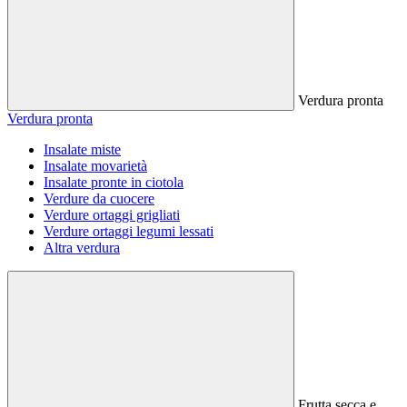
Verdura pronta
Verdura pronta
Insalate miste
Insalate movarietà
Insalate pronte in ciotola
Verdure da cuocere
Verdure ortaggi grigliati
Verdure ortaggi legumi lessati
Altra verdura
Frutta secca e