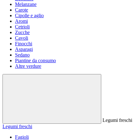
Melanzane
Carote
Cipolle e aglio
Aromi
Cetrioli
Zucche
Cavoli
Finocchi
Asparagi
Sedano
Piantine da consumo
Altre verdure
Legumi freschi
Legumi freschi
Fagioli