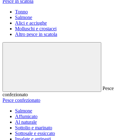
Pesce in scatola
Tonno
Salmone
Alici e acciughe
Molluschi e crostacei
Altro pesce in scatola
Pesce
confezionato
Pesce confezionato
Salmone
Affumicato
Al naturale
Sottolio e marinato
Sottosale e essiccato
Insalate e antipasti