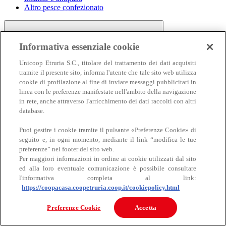
Altro pesce confezionato
Informativa essenziale cookie
Unicoop Etruria S.C., titolare del trattamento dei dati acquisiti
tramite il presente sito, informa l'utente che tale sito web utilizza
cookie di profilazione al fine di inviare messaggi pubblicitari in
linea con le preferenze manifestate nell'ambito della navigazione
Carne
in rete, anche attraverso l'arricchimento dei dati raccolti con altri
Carne
database.
Puoi gestire i cookie tramite il pulsante «Preferenze Cookie» di
seguito e, in ogni momento, mediante il link “modifica le tue
preferenze” nel footer del sito web.
Per maggiori informazioni in ordine ai cookie utilizzati dal sito
ed alla loro eventuale comunicazione è possibile consultare
l'informativa completa al link:
https://coopacasa.coopetruria.coop.it/cookiepolicy.html
Bovino
Ovino
Preferenze Cookie
Accetta
Suino
Equino