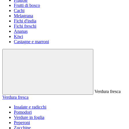
Fragole
Frutti di bosco
Cachi
Melagrana
Fichi d'india
Fichi freschi
Ananas
Kiwi
Castagne e marroni
Verdura fresca
Verdura fresca
Insalate e radicchi
Pomodori
Verdure in foglia
Peperoni
Zucchine