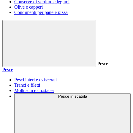
Conserve di verdure e legumi
Olive e capperi
Condimenti per pane e pizza
Pesce
Pesce
Pesci interi e eviscerati
Tranci e filetti
Molluschi e crostacei
Pesce in scatola