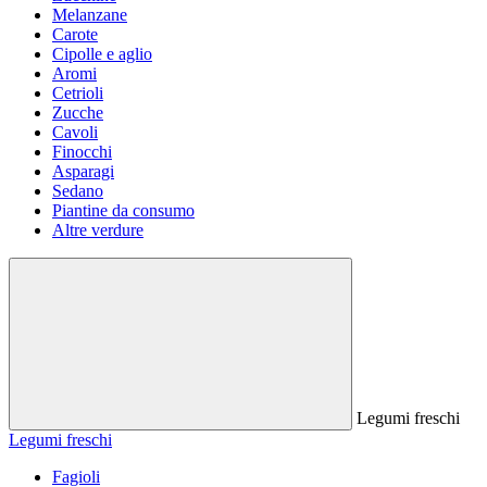
Melanzane
Carote
Cipolle e aglio
Aromi
Cetrioli
Zucche
Cavoli
Finocchi
Asparagi
Sedano
Piantine da consumo
Altre verdure
Legumi freschi
Legumi freschi
Fagioli