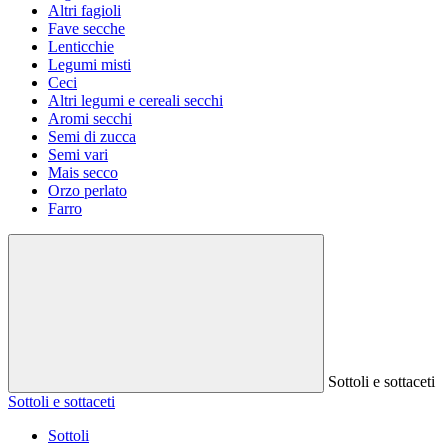
Altri fagioli
Fave secche
Lenticchie
Legumi misti
Ceci
Altri legumi e cereali secchi
Aromi secchi
Semi di zucca
Semi vari
Mais secco
Orzo perlato
Farro
Sottoli e sottaceti
Sottoli e sottaceti
Sottoli