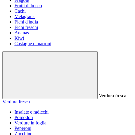
Fragole
Frutti di bosco
Cachi
Melagrana
Fichi d'india
Fichi freschi
Ananas
Kiwi
Castagne e marroni
Verdura fresca
Verdura fresca
Insalate e radicchi
Pomodori
Verdure in foglia
Peperoni
Zucchine