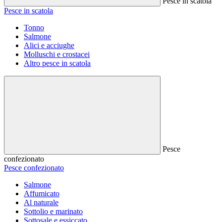
Pesce in scatola
Pesce in scatola
Tonno
Salmone
Alici e acciughe
Molluschi e crostacei
Altro pesce in scatola
Pesce
confezionato
Pesce confezionato
Salmone
Affumicato
Al naturale
Sottolio e marinato
Sottosale e essiccato