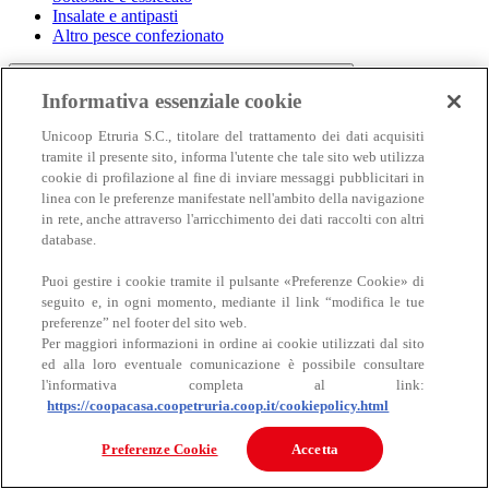
Insalate e antipasti
Altro pesce confezionato
Informativa essenziale cookie
Unicoop Etruria S.C., titolare del trattamento dei dati acquisiti
tramite il presente sito, informa l'utente che tale sito web utilizza
cookie di profilazione al fine di inviare messaggi pubblicitari in
linea con le preferenze manifestate nell'ambito della navigazione
in rete, anche attraverso l'arricchimento dei dati raccolti con altri
Carne
database.
Carne
Puoi gestire i cookie tramite il pulsante «Preferenze Cookie» di
seguito e, in ogni momento, mediante il link “modifica le tue
preferenze” nel footer del sito web.
Per maggiori informazioni in ordine ai cookie utilizzati dal sito
ed alla loro eventuale comunicazione è possibile consultare
l'informativa completa al link:
https://coopacasa.coopetruria.coop.it/cookiepolicy.html
Bovino
Preferenze Cookie
Accetta
Ovino
Suino