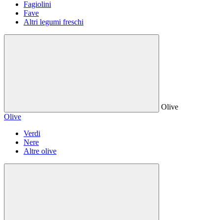
Fagiolini
Fave
Altri legumi freschi
Olive
Olive
Verdi
Nere
Altre olive