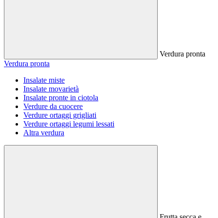
Verdura pronta
Verdura pronta
Insalate miste
Insalate movarietà
Insalate pronte in ciotola
Verdure da cuocere
Verdure ortaggi grigliati
Verdure ortaggi legumi lessati
Altra verdura
Frutta secca e