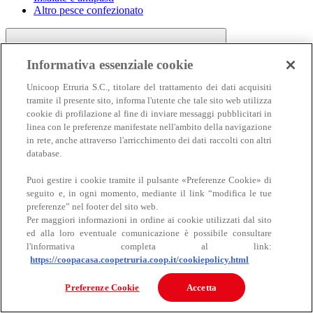
Altro pesce confezionato
Informativa essenziale cookie
Unicoop Etruria S.C., titolare del trattamento dei dati acquisiti
tramite il presente sito, informa l'utente che tale sito web utilizza
cookie di profilazione al fine di inviare messaggi pubblicitari in
linea con le preferenze manifestate nell'ambito della navigazione
Carne
in rete, anche attraverso l'arricchimento dei dati raccolti con altri
Carne
database.
Puoi gestire i cookie tramite il pulsante «Preferenze Cookie» di
seguito e, in ogni momento, mediante il link “modifica le tue
preferenze” nel footer del sito web.
Per maggiori informazioni in ordine ai cookie utilizzati dal sito
ed alla loro eventuale comunicazione è possibile consultare
l'informativa completa al link:
https://coopacasa.coopetruria.coop.it/cookiepolicy.html
Bovino
Ovino
Preferenze Cookie
Accetta
Suino
Equino