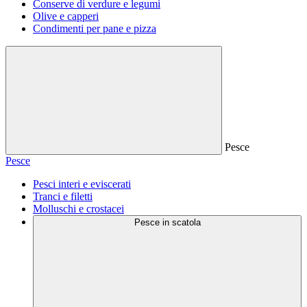
Conserve di verdure e legumi
Olive e capperi
Condimenti per pane e pizza
Pesce
Pesce
Pesci interi e eviscerati
Tranci e filetti
Molluschi e crostacei
Pesce in scatola