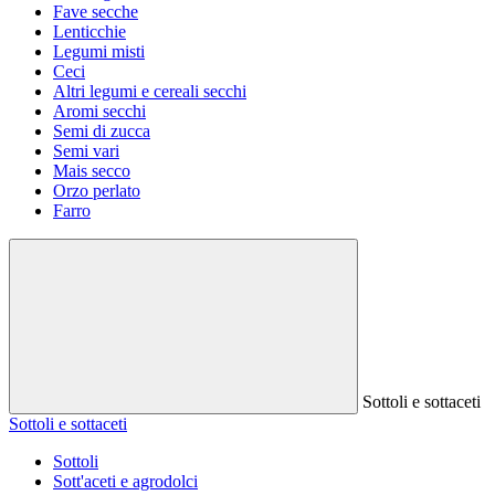
Fave secche
Lenticchie
Legumi misti
Ceci
Altri legumi e cereali secchi
Aromi secchi
Semi di zucca
Semi vari
Mais secco
Orzo perlato
Farro
Sottoli e sottaceti
Sottoli e sottaceti
Sottoli
Sott'aceti e agrodolci