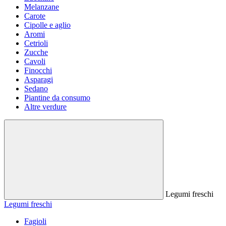
Melanzane
Carote
Cipolle e aglio
Aromi
Cetrioli
Zucche
Cavoli
Finocchi
Asparagi
Sedano
Piantine da consumo
Altre verdure
Legumi freschi
Legumi freschi
Fagioli