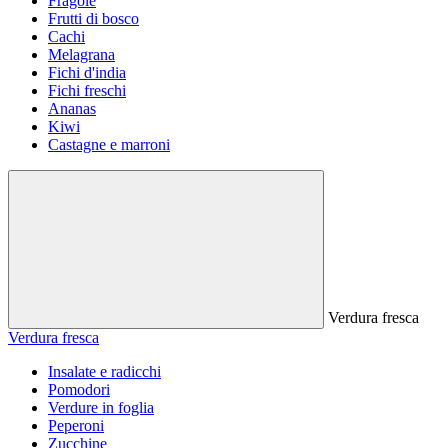
Fragole
Frutti di bosco
Cachi
Melagrana
Fichi d'india
Fichi freschi
Ananas
Kiwi
Castagne e marroni
Verdura fresca
Verdura fresca
Insalate e radicchi
Pomodori
Verdure in foglia
Peperoni
Zucchine