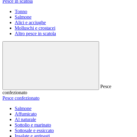
Pesce in scatola
Tonno
Salmone
Alici e acciughe
Molluschi e crostacei
Altro pesce in scatola
Pesce
confezionato
Pesce confezionato
Salmone
Affumicato
Al naturale
Sottolio e marinato
Sottosale e essiccato
Insalate e antipasti