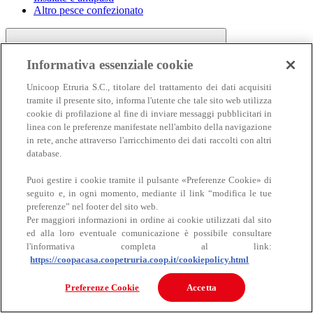
Altro pesce confezionato
Informativa essenziale cookie
Unicoop Etruria S.C., titolare del trattamento dei dati acquisiti
tramite il presente sito, informa l'utente che tale sito web utilizza
cookie di profilazione al fine di inviare messaggi pubblicitari in
linea con le preferenze manifestate nell'ambito della navigazione
Carne
in rete, anche attraverso l'arricchimento dei dati raccolti con altri
Carne
database.
Puoi gestire i cookie tramite il pulsante «Preferenze Cookie» di
seguito e, in ogni momento, mediante il link “modifica le tue
preferenze” nel footer del sito web.
Per maggiori informazioni in ordine ai cookie utilizzati dal sito
ed alla loro eventuale comunicazione è possibile consultare
l'informativa completa al link:
https://coopacasa.coopetruria.coop.it/cookiepolicy.html
Bovino
Ovino
Preferenze Cookie
Accetta
Suino
Equino