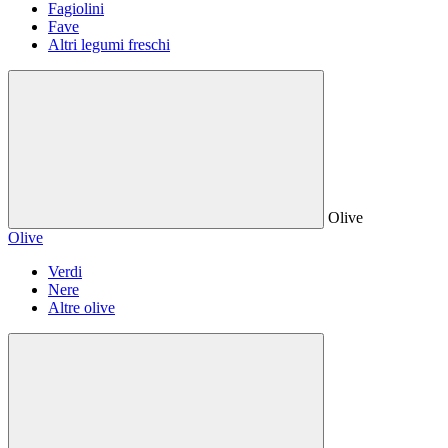
Fagiolini
Fave
Altri legumi freschi
Olive
Olive
Verdi
Nere
Altre olive