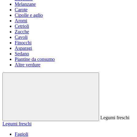
Melanzane
Carote
Cipolle e aglio
Aromi
Cetrioli
Zucche
Cavoli
Finocchi
Asparagi
Sedano
Piantine da consumo
Altre verdure
Legumi freschi
Legumi freschi
Fagioli