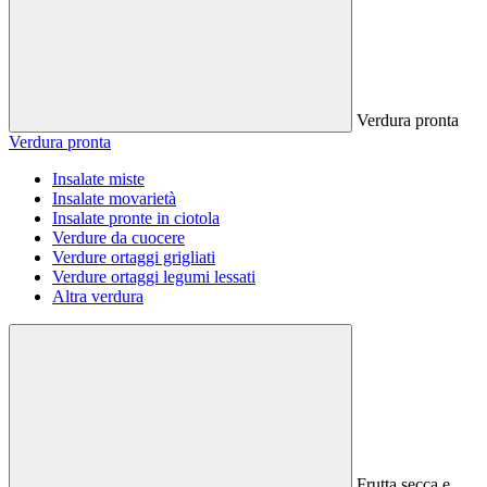
Verdura pronta
Verdura pronta
Insalate miste
Insalate movarietà
Insalate pronte in ciotola
Verdure da cuocere
Verdure ortaggi grigliati
Verdure ortaggi legumi lessati
Altra verdura
Frutta secca e