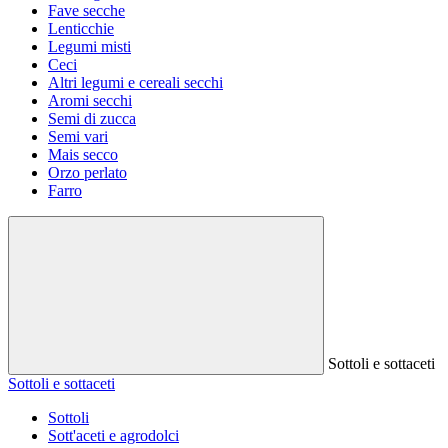
Fave secche
Lenticchie
Legumi misti
Ceci
Altri legumi e cereali secchi
Aromi secchi
Semi di zucca
Semi vari
Mais secco
Orzo perlato
Farro
Sottoli e sottaceti
Sottoli e sottaceti
Sottoli
Sott'aceti e agrodolci