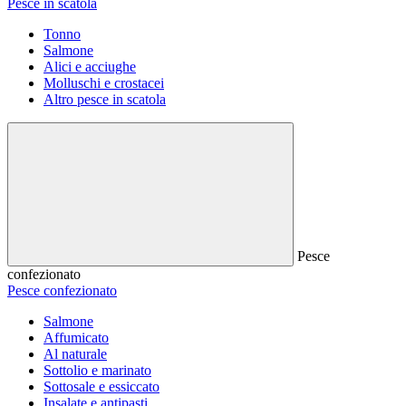
Pesce in scatola
Tonno
Salmone
Alici e acciughe
Molluschi e crostacei
Altro pesce in scatola
Pesce
confezionato
Pesce confezionato
Salmone
Affumicato
Al naturale
Sottolio e marinato
Sottosale e essiccato
Insalate e antipasti