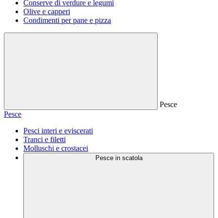
Conserve di verdure e legumi
Olive e capperi
Condimenti per pane e pizza
Pesce
Pesce
Pesci interi e eviscerati
Tranci e filetti
Molluschi e crostacei
Pesce in scatola