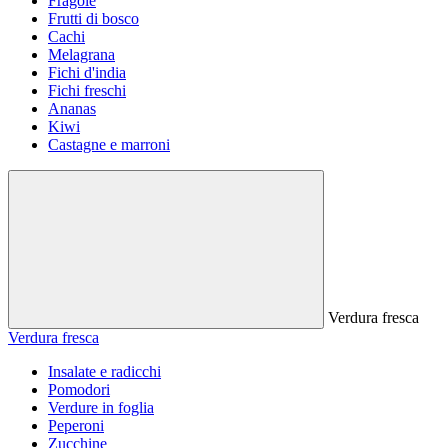
Fragole
Frutti di bosco
Cachi
Melagrana
Fichi d'india
Fichi freschi
Ananas
Kiwi
Castagne e marroni
Verdura fresca
Verdura fresca
Insalate e radicchi
Pomodori
Verdure in foglia
Peperoni
Zucchine