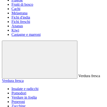
Fragole
Frutti di bosco
Cachi
Melagrana
Fichi d'india
Fichi freschi
Ananas
Kiwi
Castagne e marroni
Verdura fresca
Verdura fresca
Insalate e radicchi
Pomodori
Verdure in foglia
Peperoni
Zucchine