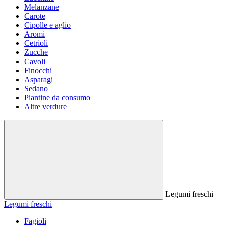
Melanzane
Carote
Cipolle e aglio
Aromi
Cetrioli
Zucche
Cavoli
Finocchi
Asparagi
Sedano
Piantine da consumo
Altre verdure
Legumi freschi
Legumi freschi
Fagioli