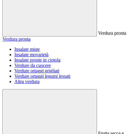
Verdura pronta
Verdura pronta
Insalate miste
Insalate movarietà
Insalate pronte in ciotola
Verdure da cuocere
Verdure ortaggi grigliati
Verdure ortaggi legumi lessati
Altra verdura
Frutta secca e