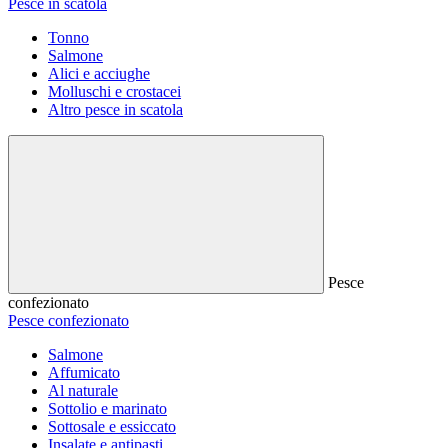
Pesce in scatola
Tonno
Salmone
Alici e acciughe
Molluschi e crostacei
Altro pesce in scatola
Pesce
confezionato
Pesce confezionato
Salmone
Affumicato
Al naturale
Sottolio e marinato
Sottosale e essiccato
Insalate e antipasti