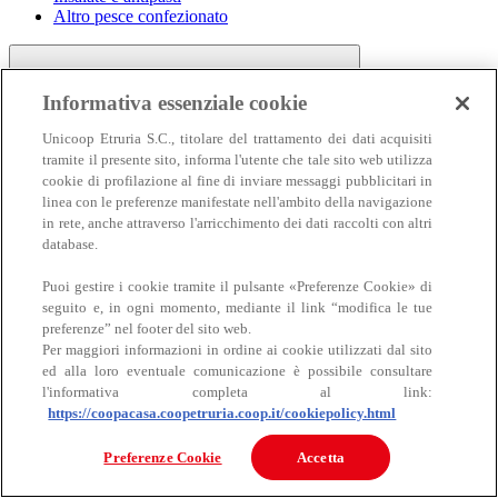
Altro pesce confezionato
Informativa essenziale cookie
Unicoop Etruria S.C., titolare del trattamento dei dati acquisiti
tramite il presente sito, informa l'utente che tale sito web utilizza
cookie di profilazione al fine di inviare messaggi pubblicitari in
linea con le preferenze manifestate nell'ambito della navigazione
Carne
in rete, anche attraverso l'arricchimento dei dati raccolti con altri
Carne
database.
Puoi gestire i cookie tramite il pulsante «Preferenze Cookie» di
seguito e, in ogni momento, mediante il link “modifica le tue
preferenze” nel footer del sito web.
Per maggiori informazioni in ordine ai cookie utilizzati dal sito
ed alla loro eventuale comunicazione è possibile consultare
l'informativa completa al link:
https://coopacasa.coopetruria.coop.it/cookiepolicy.html
Bovino
Ovino
Preferenze Cookie
Accetta
Suino
Equino