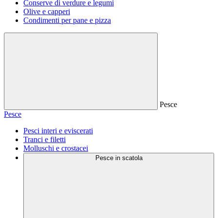
Conserve di verdure e legumi
Olive e capperi
Condimenti per pane e pizza
Pesce
Pesce
Pesci interi e eviscerati
Tranci e filetti
Molluschi e crostacei
Pesce in scatola