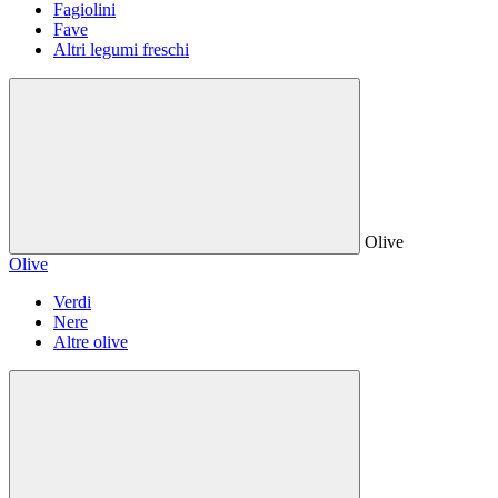
Fagiolini
Fave
Altri legumi freschi
Olive
Olive
Verdi
Nere
Altre olive