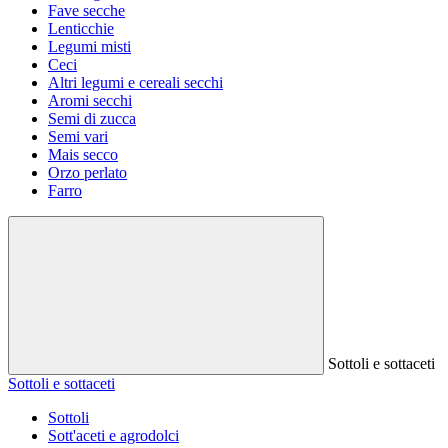
Fave secche
Lenticchie
Legumi misti
Ceci
Altri legumi e cereali secchi
Aromi secchi
Semi di zucca
Semi vari
Mais secco
Orzo perlato
Farro
Sottoli e sottaceti
Sottoli e sottaceti
Sottoli
Sott'aceti e agrodolci