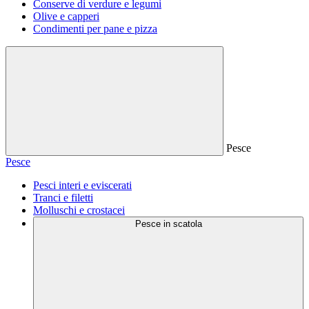
Conserve di verdure e legumi
Olive e capperi
Condimenti per pane e pizza
Pesce
Pesce
Pesci interi e eviscerati
Tranci e filetti
Molluschi e crostacei
Pesce in scatola