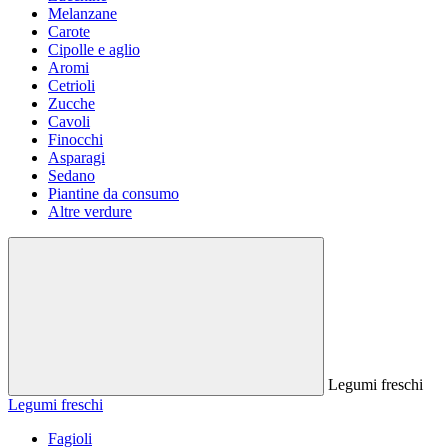
Melanzane
Carote
Cipolle e aglio
Aromi
Cetrioli
Zucche
Cavoli
Finocchi
Asparagi
Sedano
Piantine da consumo
Altre verdure
Legumi freschi
Legumi freschi
Fagioli