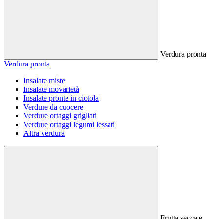
Verdura pronta
Verdura pronta
Insalate miste
Insalate movarietà
Insalate pronte in ciotola
Verdure da cuocere
Verdure ortaggi grigliati
Verdure ortaggi legumi lessati
Altra verdura
Frutta secca e