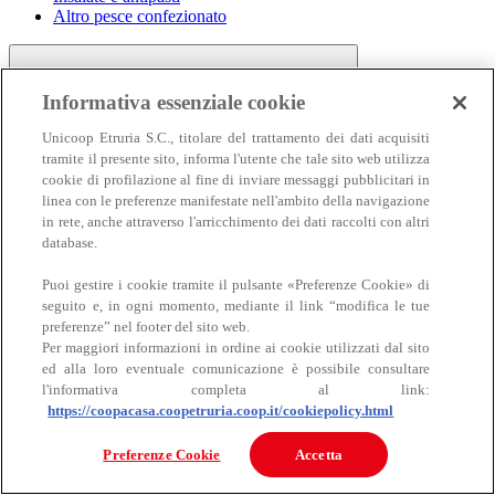
Altro pesce confezionato
Informativa essenziale cookie
Unicoop Etruria S.C., titolare del trattamento dei dati acquisiti
tramite il presente sito, informa l'utente che tale sito web utilizza
cookie di profilazione al fine di inviare messaggi pubblicitari in
linea con le preferenze manifestate nell'ambito della navigazione
Carne
in rete, anche attraverso l'arricchimento dei dati raccolti con altri
Carne
database.
Puoi gestire i cookie tramite il pulsante «Preferenze Cookie» di
seguito e, in ogni momento, mediante il link “modifica le tue
preferenze” nel footer del sito web.
Per maggiori informazioni in ordine ai cookie utilizzati dal sito
ed alla loro eventuale comunicazione è possibile consultare
l'informativa completa al link:
https://coopacasa.coopetruria.coop.it/cookiepolicy.html
Bovino
Ovino
Preferenze Cookie
Accetta
Suino
Equino