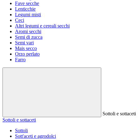
Fave secche
Lenticchie
Legumi misti
Ceci
Altri legumi e cereali secchi
Aromi secchi
Semi di zucca
Semi vari
Mais secco
Orzo perlato
Farro
Sottoli e sottaceti
Sottoli e sottaceti
Sottoli
Sott'aceti e agrodolci