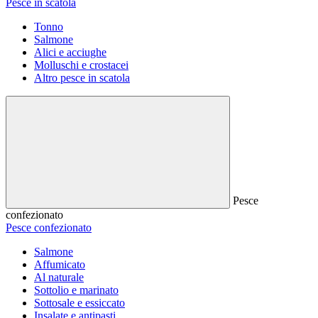
Pesce in scatola
Tonno
Salmone
Alici e acciughe
Molluschi e crostacei
Altro pesce in scatola
Pesce
confezionato
Pesce confezionato
Salmone
Affumicato
Al naturale
Sottolio e marinato
Sottosale e essiccato
Insalate e antipasti