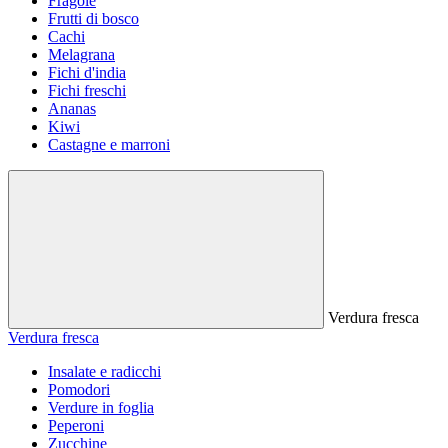
Fragole
Frutti di bosco
Cachi
Melagrana
Fichi d'india
Fichi freschi
Ananas
Kiwi
Castagne e marroni
Verdura fresca
Verdura fresca
Insalate e radicchi
Pomodori
Verdure in foglia
Peperoni
Zucchine