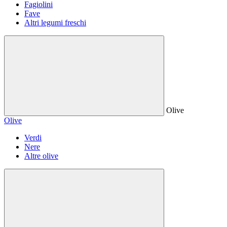
Fagiolini
Fave
Altri legumi freschi
Olive
Olive
Verdi
Nere
Altre olive