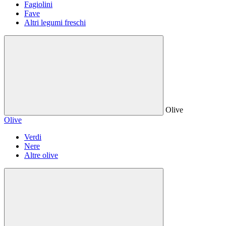
Fagiolini
Fave
Altri legumi freschi
Olive
Olive
Verdi
Nere
Altre olive