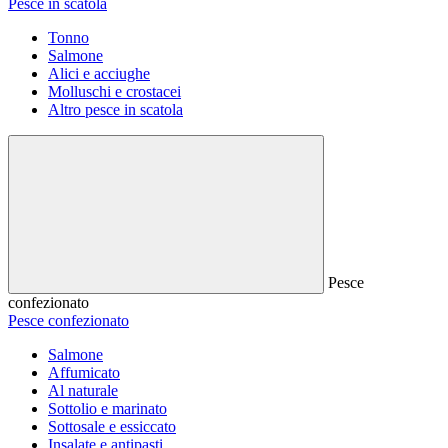
Pesce in scatola
Tonno
Salmone
Alici e acciughe
Molluschi e crostacei
Altro pesce in scatola
Pesce
confezionato
Pesce confezionato
Salmone
Affumicato
Al naturale
Sottolio e marinato
Sottosale e essiccato
Insalate e antipasti