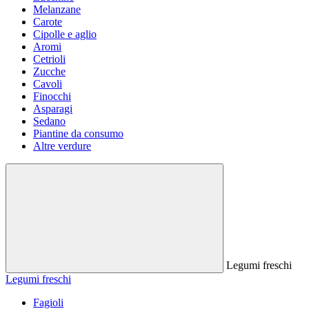
Melanzane
Carote
Cipolle e aglio
Aromi
Cetrioli
Zucche
Cavoli
Finocchi
Asparagi
Sedano
Piantine da consumo
Altre verdure
Legumi freschi
Legumi freschi
Fagioli