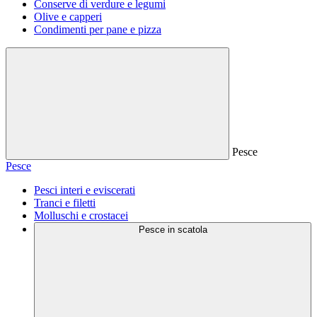
Conserve di verdure e legumi
Olive e capperi
Condimenti per pane e pizza
Pesce
Pesce
Pesci interi e eviscerati
Tranci e filetti
Molluschi e crostacei
Pesce in scatola