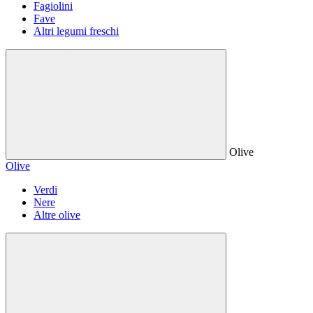
Fagiolini
Fave
Altri legumi freschi
Olive
Olive
Verdi
Nere
Altre olive