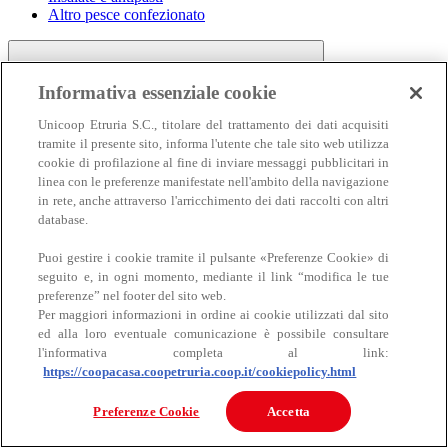
Altro pesce confezionato
Informativa essenziale cookie
Unicoop Etruria S.C., titolare del trattamento dei dati acquisiti
tramite il presente sito, informa l'utente che tale sito web utilizza
cookie di profilazione al fine di inviare messaggi pubblicitari in
linea con le preferenze manifestate nell'ambito della navigazione
Carne
in rete, anche attraverso l'arricchimento dei dati raccolti con altri
Carne
database.
Puoi gestire i cookie tramite il pulsante «Preferenze Cookie» di
seguito e, in ogni momento, mediante il link “modifica le tue
preferenze” nel footer del sito web.
Per maggiori informazioni in ordine ai cookie utilizzati dal sito
ed alla loro eventuale comunicazione è possibile consultare
l'informativa completa al link:
https://coopacasa.coopetruria.coop.it/cookiepolicy.html
Bovino
Ovino
Preferenze Cookie
Accetta
Suino
Equino