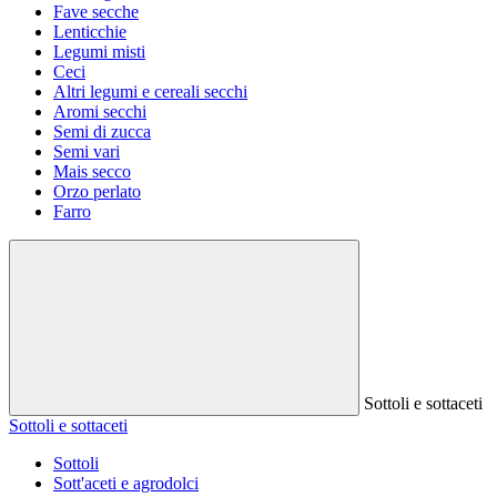
Fave secche
Lenticchie
Legumi misti
Ceci
Altri legumi e cereali secchi
Aromi secchi
Semi di zucca
Semi vari
Mais secco
Orzo perlato
Farro
Sottoli e sottaceti
Sottoli e sottaceti
Sottoli
Sott'aceti e agrodolci