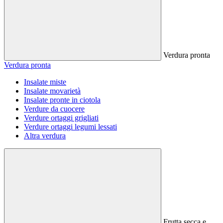
Verdura pronta
Verdura pronta
Insalate miste
Insalate movarietà
Insalate pronte in ciotola
Verdure da cuocere
Verdure ortaggi grigliati
Verdure ortaggi legumi lessati
Altra verdura
Frutta secca e