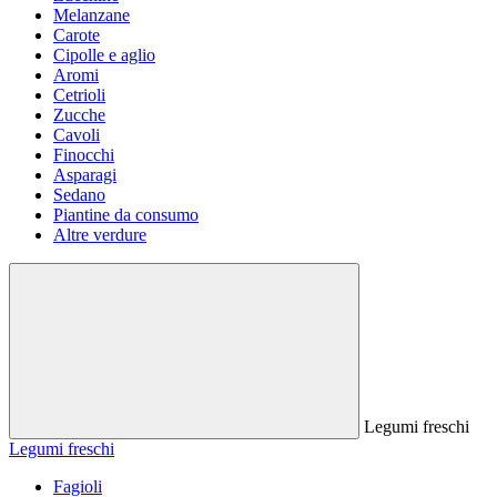
Melanzane
Carote
Cipolle e aglio
Aromi
Cetrioli
Zucche
Cavoli
Finocchi
Asparagi
Sedano
Piantine da consumo
Altre verdure
Legumi freschi
Legumi freschi
Fagioli