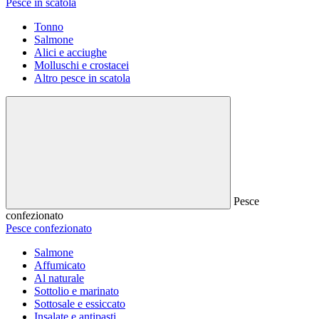
Pesce in scatola
Tonno
Salmone
Alici e acciughe
Molluschi e crostacei
Altro pesce in scatola
Pesce
confezionato
Pesce confezionato
Salmone
Affumicato
Al naturale
Sottolio e marinato
Sottosale e essiccato
Insalate e antipasti