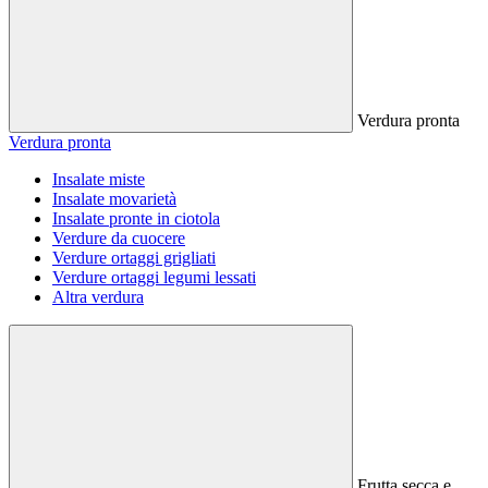
Verdura pronta
Verdura pronta
Insalate miste
Insalate movarietà
Insalate pronte in ciotola
Verdure da cuocere
Verdure ortaggi grigliati
Verdure ortaggi legumi lessati
Altra verdura
Frutta secca e