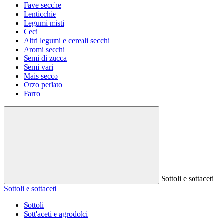
Fave secche
Lenticchie
Legumi misti
Ceci
Altri legumi e cereali secchi
Aromi secchi
Semi di zucca
Semi vari
Mais secco
Orzo perlato
Farro
Sottoli e sottaceti
Sottoli e sottaceti
Sottoli
Sott'aceti e agrodolci