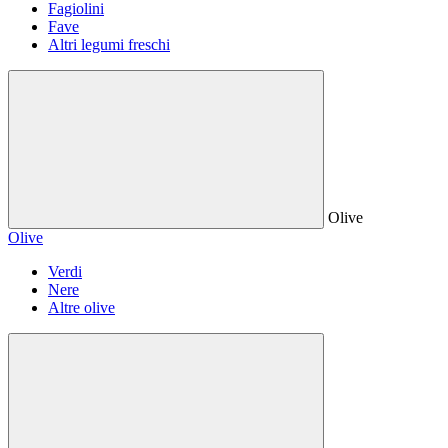
Fagiolini
Fave
Altri legumi freschi
Olive
Olive
Verdi
Nere
Altre olive