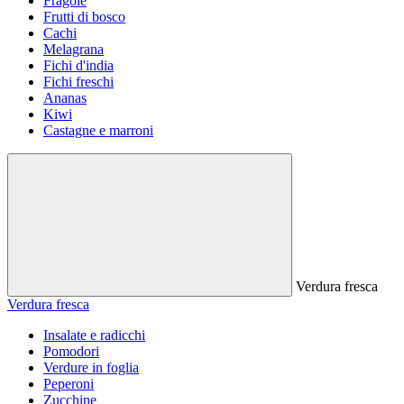
Fragole
Frutti di bosco
Cachi
Melagrana
Fichi d'india
Fichi freschi
Ananas
Kiwi
Castagne e marroni
Verdura fresca
Verdura fresca
Insalate e radicchi
Pomodori
Verdure in foglia
Peperoni
Zucchine