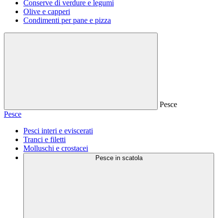
Conserve di verdure e legumi
Olive e capperi
Condimenti per pane e pizza
Pesce
Pesce
Pesci interi e eviscerati
Tranci e filetti
Molluschi e crostacei
Pesce in scatola