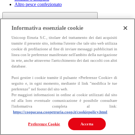
Altro pesce confezionato
Informativa essenziale cookie
Unicoop Etruria S.C., titolare del trattamento dei dati acquisiti
tramite il presente sito, informa l'utente che tale sito web utilizza
cookie di profilazione al fine di inviare messaggi pubblicitari in
linea con le preferenze manifestate nell'ambito della navigazione
Carne
in rete, anche attraverso l'arricchimento dei dati raccolti con altri
Carne
database.
Puoi gestire i cookie tramite il pulsante «Preferenze Cookie» di
seguito e, in ogni momento, mediante il link “modifica le tue
preferenze” nel footer del sito web.
Per maggiori informazioni in ordine ai cookie utilizzati dal sito
ed alla loro eventuale comunicazione è possibile consultare
l'informativa completa al link:
https://coopacasa.coopetruria.coop.it/cookiepolicy.html
Bovino
Ovino
Preferenze Cookie
Accetta
Suino
Equino