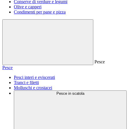
Conserve di verdure e legumi
Olive e capperi
Condimenti per pane e pizza
Pesce
Pesce
Pesci interi e eviscerati
Tranci e filetti
Molluschi e crostacei
Pesce in scatola