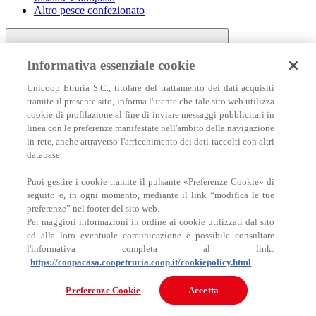
Altro pesce confezionato
Informativa essenziale cookie
Unicoop Etruria S.C., titolare del trattamento dei dati acquisiti
tramite il presente sito, informa l'utente che tale sito web utilizza
cookie di profilazione al fine di inviare messaggi pubblicitari in
linea con le preferenze manifestate nell'ambito della navigazione
Carne
in rete, anche attraverso l'arricchimento dei dati raccolti con altri
Carne
database.
Puoi gestire i cookie tramite il pulsante «Preferenze Cookie» di
seguito e, in ogni momento, mediante il link “modifica le tue
preferenze” nel footer del sito web.
Per maggiori informazioni in ordine ai cookie utilizzati dal sito
ed alla loro eventuale comunicazione è possibile consultare
l'informativa completa al link:
https://coopacasa.coopetruria.coop.it/cookiepolicy.html
Bovino
Ovino
Preferenze Cookie
Accetta
Suino
Equino