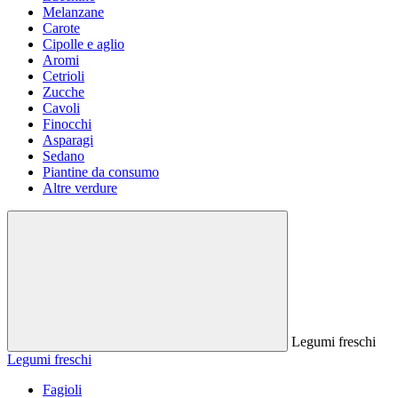
Melanzane
Carote
Cipolle e aglio
Aromi
Cetrioli
Zucche
Cavoli
Finocchi
Asparagi
Sedano
Piantine da consumo
Altre verdure
Legumi freschi
Legumi freschi
Fagioli