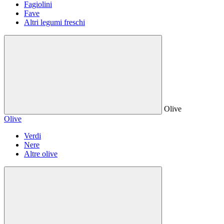
Fagiolini
Fave
Altri legumi freschi
Olive
Olive
Verdi
Nere
Altre olive