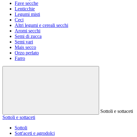
Fave secche
Lenticchie
Legumi misti
Ceci
Altri legumi e cereali secchi
Aromi secchi
Semi di zucca
Semi vari
Mais secco
Orzo perlato
Farro
Sottoli e sottaceti
Sottoli e sottaceti
Sottoli
Sott'aceti e agrodolci