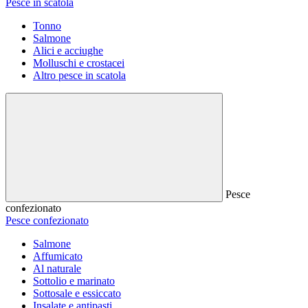
Pesce in scatola
Tonno
Salmone
Alici e acciughe
Molluschi e crostacei
Altro pesce in scatola
Pesce
confezionato
Pesce confezionato
Salmone
Affumicato
Al naturale
Sottolio e marinato
Sottosale e essiccato
Insalate e antipasti