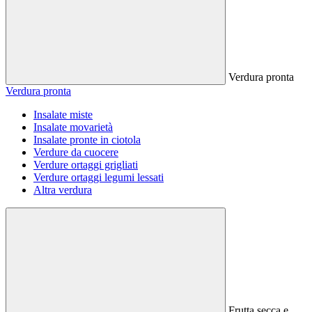
Verdura pronta
Verdura pronta
Insalate miste
Insalate movarietà
Insalate pronte in ciotola
Verdure da cuocere
Verdure ortaggi grigliati
Verdure ortaggi legumi lessati
Altra verdura
Frutta secca e