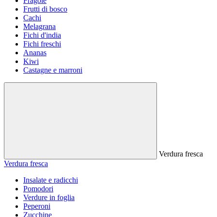
Fragole
Frutti di bosco
Cachi
Melagrana
Fichi d'india
Fichi freschi
Ananas
Kiwi
Castagne e marroni
Verdura fresca
Verdura fresca
Insalate e radicchi
Pomodori
Verdure in foglia
Peperoni
Zucchine