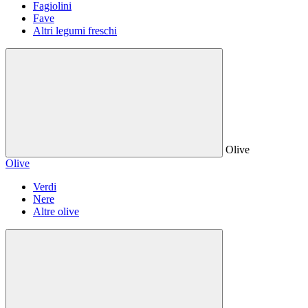
Fagiolini
Fave
Altri legumi freschi
Olive
Olive
Verdi
Nere
Altre olive