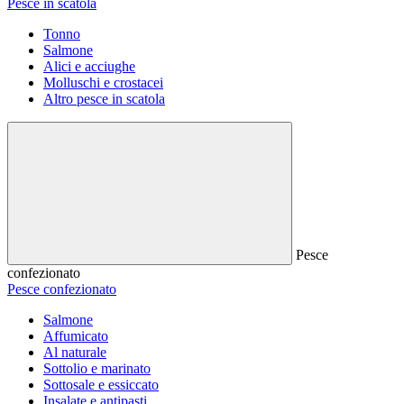
Pesce in scatola
Tonno
Salmone
Alici e acciughe
Molluschi e crostacei
Altro pesce in scatola
Pesce
confezionato
Pesce confezionato
Salmone
Affumicato
Al naturale
Sottolio e marinato
Sottosale e essiccato
Insalate e antipasti