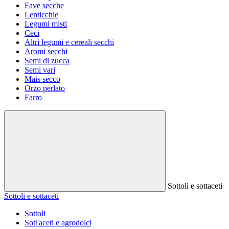
Fave secche
Lenticchie
Legumi misti
Ceci
Altri legumi e cereali secchi
Aromi secchi
Semi di zucca
Semi vari
Mais secco
Orzo perlato
Farro
Sottoli e sottaceti
Sottoli e sottaceti
Sottoli
Sott'aceti e agrodolci