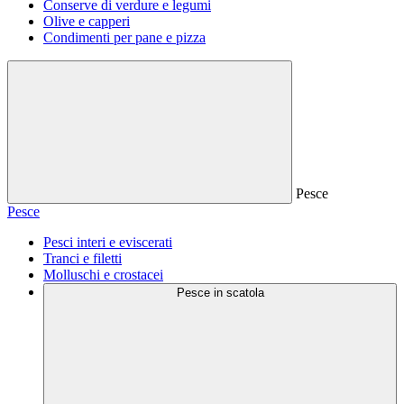
Conserve di verdure e legumi
Olive e capperi
Condimenti per pane e pizza
Pesce
Pesce
Pesci interi e eviscerati
Tranci e filetti
Molluschi e crostacei
Pesce in scatola