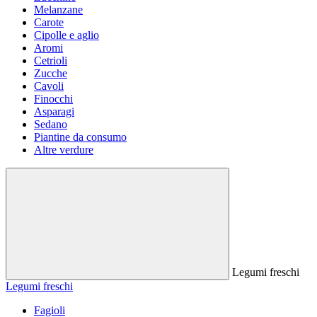
Melanzane
Carote
Cipolle e aglio
Aromi
Cetrioli
Zucche
Cavoli
Finocchi
Asparagi
Sedano
Piantine da consumo
Altre verdure
Legumi freschi
Legumi freschi
Fagioli