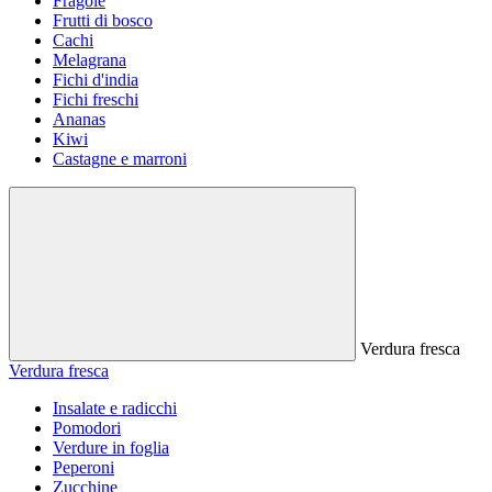
Fragole
Frutti di bosco
Cachi
Melagrana
Fichi d'india
Fichi freschi
Ananas
Kiwi
Castagne e marroni
Verdura fresca
Verdura fresca
Insalate e radicchi
Pomodori
Verdure in foglia
Peperoni
Zucchine