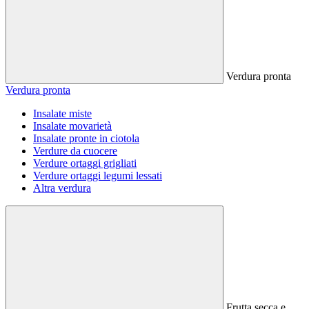
Verdura pronta
Verdura pronta
Insalate miste
Insalate movarietà
Insalate pronte in ciotola
Verdure da cuocere
Verdure ortaggi grigliati
Verdure ortaggi legumi lessati
Altra verdura
Frutta secca e