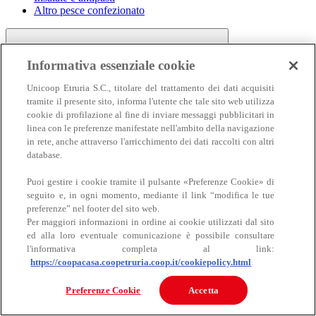
Altro pesce confezionato
Informativa essenziale cookie
Unicoop Etruria S.C., titolare del trattamento dei dati acquisiti
tramite il presente sito, informa l'utente che tale sito web utilizza
cookie di profilazione al fine di inviare messaggi pubblicitari in
linea con le preferenze manifestate nell'ambito della navigazione
Carne
in rete, anche attraverso l'arricchimento dei dati raccolti con altri
Carne
database.
Puoi gestire i cookie tramite il pulsante «Preferenze Cookie» di
seguito e, in ogni momento, mediante il link “modifica le tue
preferenze” nel footer del sito web.
Per maggiori informazioni in ordine ai cookie utilizzati dal sito
ed alla loro eventuale comunicazione è possibile consultare
l'informativa completa al link:
https://coopacasa.coopetruria.coop.it/cookiepolicy.html
Bovino
Ovino
Preferenze Cookie
Accetta
Suino
Equino