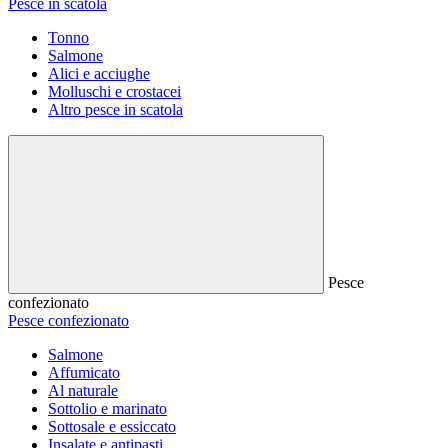
Pesce in scatola
Tonno
Salmone
Alici e acciughe
Molluschi e crostacei
Altro pesce in scatola
Pesce
confezionato
Pesce confezionato
Salmone
Affumicato
Al naturale
Sottolio e marinato
Sottosale e essiccato
Insalate e antipasti