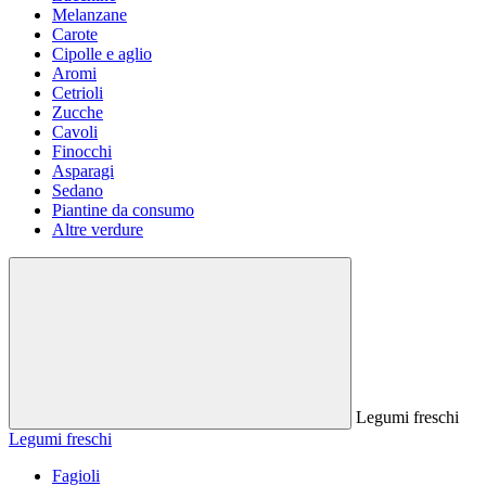
Melanzane
Carote
Cipolle e aglio
Aromi
Cetrioli
Zucche
Cavoli
Finocchi
Asparagi
Sedano
Piantine da consumo
Altre verdure
Legumi freschi
Legumi freschi
Fagioli