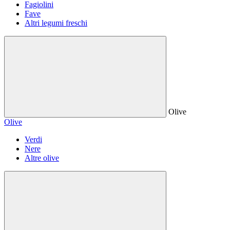
Fagiolini
Fave
Altri legumi freschi
Olive
Olive
Verdi
Nere
Altre olive