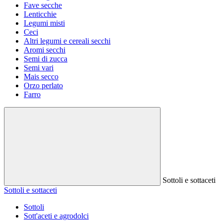
Fave secche
Lenticchie
Legumi misti
Ceci
Altri legumi e cereali secchi
Aromi secchi
Semi di zucca
Semi vari
Mais secco
Orzo perlato
Farro
Sottoli e sottaceti
Sottoli e sottaceti
Sottoli
Sott'aceti e agrodolci