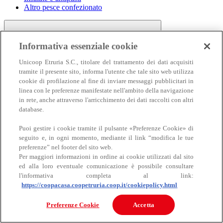
Altro pesce confezionato
Informativa essenziale cookie
Unicoop Etruria S.C., titolare del trattamento dei dati acquisiti
tramite il presente sito, informa l'utente che tale sito web utilizza
cookie di profilazione al fine di inviare messaggi pubblicitari in
linea con le preferenze manifestate nell'ambito della navigazione
Carne
in rete, anche attraverso l'arricchimento dei dati raccolti con altri
Carne
database.
Puoi gestire i cookie tramite il pulsante «Preferenze Cookie» di
seguito e, in ogni momento, mediante il link “modifica le tue
preferenze” nel footer del sito web.
Per maggiori informazioni in ordine ai cookie utilizzati dal sito
ed alla loro eventuale comunicazione è possibile consultare
l'informativa completa al link:
https://coopacasa.coopetruria.coop.it/cookiepolicy.html
Bovino
Ovino
Preferenze Cookie
Accetta
Suino
Equino