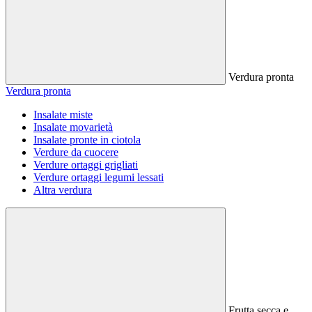
Verdura pronta
Verdura pronta
Insalate miste
Insalate movarietà
Insalate pronte in ciotola
Verdure da cuocere
Verdure ortaggi grigliati
Verdure ortaggi legumi lessati
Altra verdura
Frutta secca e