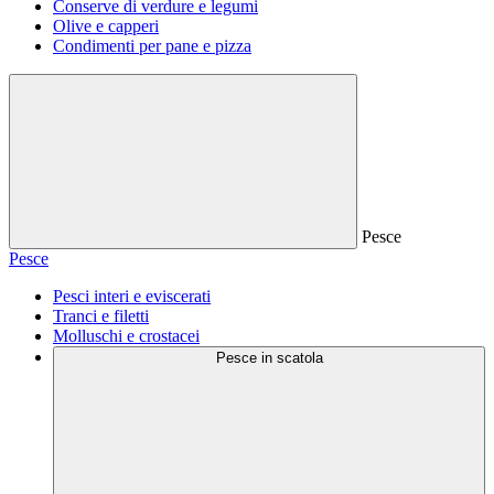
Conserve di verdure e legumi
Olive e capperi
Condimenti per pane e pizza
Pesce
Pesce
Pesci interi e eviscerati
Tranci e filetti
Molluschi e crostacei
Pesce in scatola