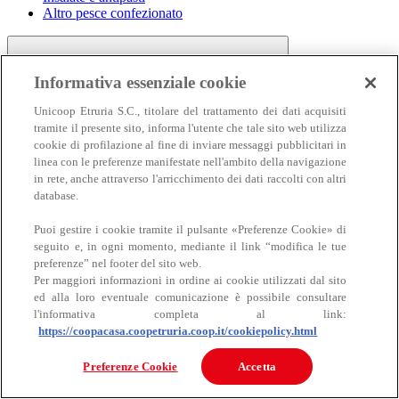
Altro pesce confezionato
Informativa essenziale cookie
Unicoop Etruria S.C., titolare del trattamento dei dati acquisiti
tramite il presente sito, informa l'utente che tale sito web utilizza
cookie di profilazione al fine di inviare messaggi pubblicitari in
linea con le preferenze manifestate nell'ambito della navigazione
Carne
in rete, anche attraverso l'arricchimento dei dati raccolti con altri
Carne
database.
Puoi gestire i cookie tramite il pulsante «Preferenze Cookie» di
seguito e, in ogni momento, mediante il link “modifica le tue
preferenze” nel footer del sito web.
Per maggiori informazioni in ordine ai cookie utilizzati dal sito
ed alla loro eventuale comunicazione è possibile consultare
l'informativa completa al link:
https://coopacasa.coopetruria.coop.it/cookiepolicy.html
Bovino
Ovino
Preferenze Cookie
Accetta
Suino
Equino