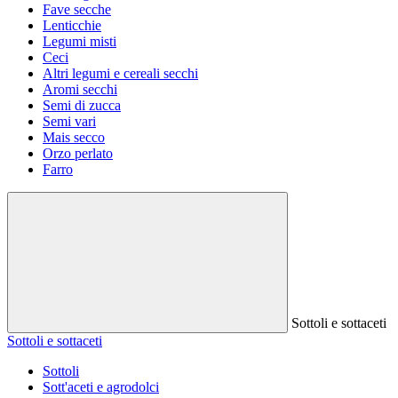
Fave secche
Lenticchie
Legumi misti
Ceci
Altri legumi e cereali secchi
Aromi secchi
Semi di zucca
Semi vari
Mais secco
Orzo perlato
Farro
Sottoli e sottaceti
Sottoli e sottaceti
Sottoli
Sott'aceti e agrodolci