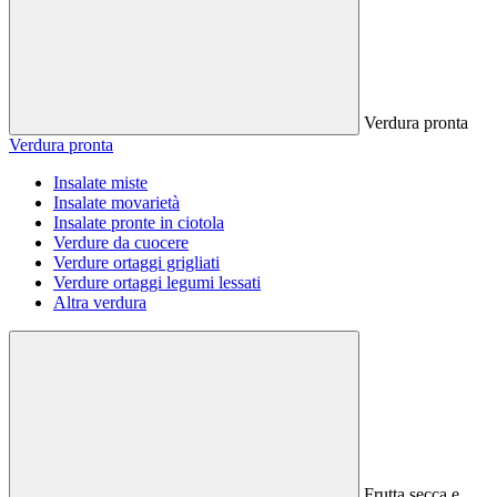
Verdura pronta
Verdura pronta
Insalate miste
Insalate movarietà
Insalate pronte in ciotola
Verdure da cuocere
Verdure ortaggi grigliati
Verdure ortaggi legumi lessati
Altra verdura
Frutta secca e