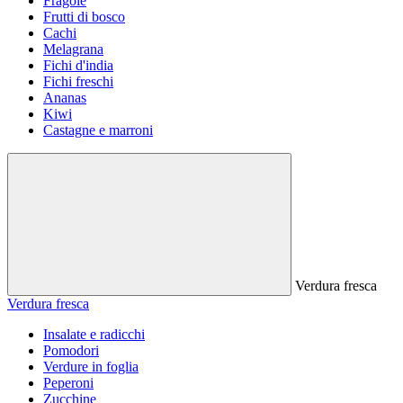
Fragole
Frutti di bosco
Cachi
Melagrana
Fichi d'india
Fichi freschi
Ananas
Kiwi
Castagne e marroni
Verdura fresca
Verdura fresca
Insalate e radicchi
Pomodori
Verdure in foglia
Peperoni
Zucchine