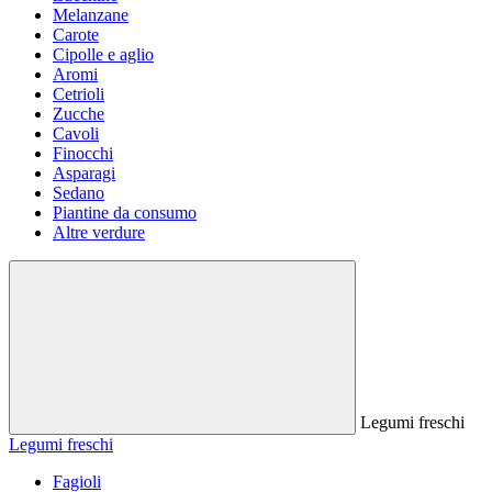
Melanzane
Carote
Cipolle e aglio
Aromi
Cetrioli
Zucche
Cavoli
Finocchi
Asparagi
Sedano
Piantine da consumo
Altre verdure
Legumi freschi
Legumi freschi
Fagioli