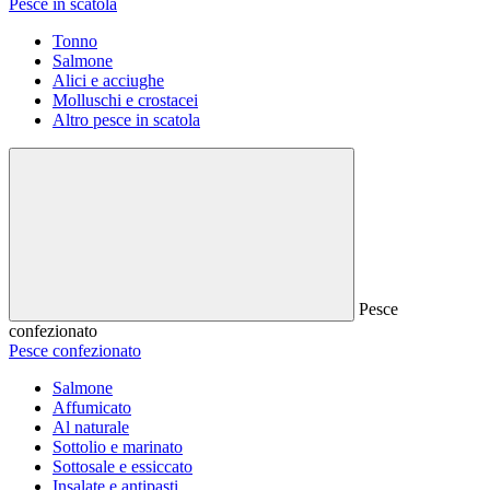
Pesce in scatola
Tonno
Salmone
Alici e acciughe
Molluschi e crostacei
Altro pesce in scatola
Pesce
confezionato
Pesce confezionato
Salmone
Affumicato
Al naturale
Sottolio e marinato
Sottosale e essiccato
Insalate e antipasti