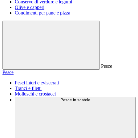
Conserve di verdure e legumi
Olive e capperi
Condimenti per pane e pizza
Pesce
Pesce
Pesci interi e eviscerati
Tranci e filetti
Molluschi e crostacei
Pesce in scatola