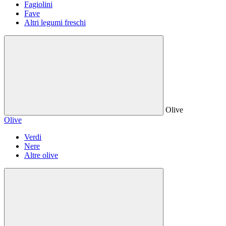
Fagiolini
Fave
Altri legumi freschi
Olive
Olive
Verdi
Nere
Altre olive