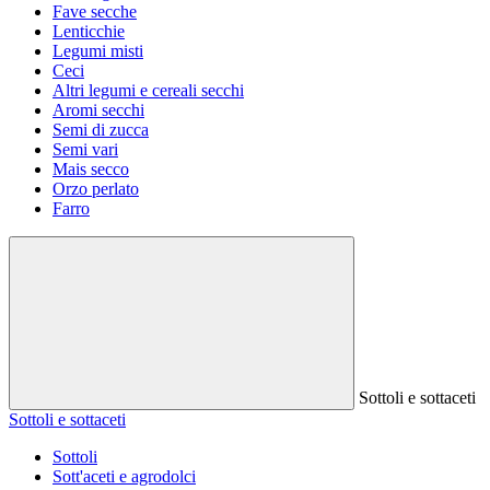
Fave secche
Lenticchie
Legumi misti
Ceci
Altri legumi e cereali secchi
Aromi secchi
Semi di zucca
Semi vari
Mais secco
Orzo perlato
Farro
Sottoli e sottaceti
Sottoli e sottaceti
Sottoli
Sott'aceti e agrodolci