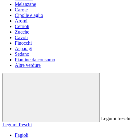
Melanzane
Carote
Cipolle e aglio
Aromi
Cetrioli
Zucche
Cavoli
Finocchi
Asparagi
Sedano
Piantine da consumo
Altre verdure
Legumi freschi
Legumi freschi
Fagioli