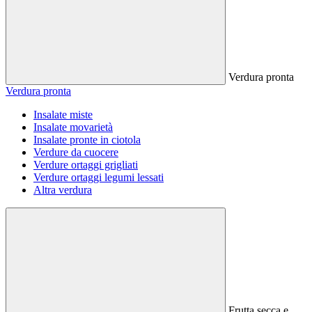
Verdura pronta
Verdura pronta
Insalate miste
Insalate movarietà
Insalate pronte in ciotola
Verdure da cuocere
Verdure ortaggi grigliati
Verdure ortaggi legumi lessati
Altra verdura
Frutta secca e