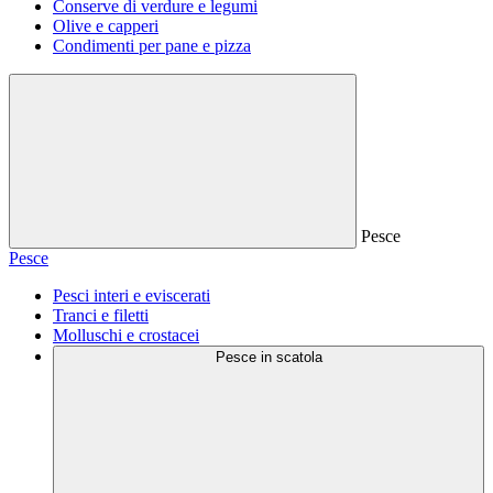
Conserve di verdure e legumi
Olive e capperi
Condimenti per pane e pizza
Pesce
Pesce
Pesci interi e eviscerati
Tranci e filetti
Molluschi e crostacei
Pesce in scatola