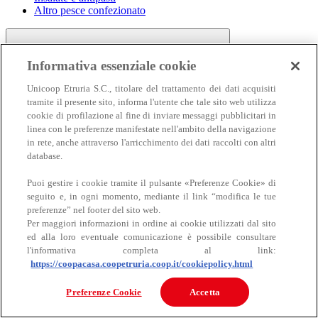
Altro pesce confezionato
Informativa essenziale cookie
Unicoop Etruria S.C., titolare del trattamento dei dati acquisiti
tramite il presente sito, informa l'utente che tale sito web utilizza
cookie di profilazione al fine di inviare messaggi pubblicitari in
linea con le preferenze manifestate nell'ambito della navigazione
Carne
in rete, anche attraverso l'arricchimento dei dati raccolti con altri
Carne
database.
Puoi gestire i cookie tramite il pulsante «Preferenze Cookie» di
seguito e, in ogni momento, mediante il link “modifica le tue
preferenze” nel footer del sito web.
Per maggiori informazioni in ordine ai cookie utilizzati dal sito
ed alla loro eventuale comunicazione è possibile consultare
l'informativa completa al link:
https://coopacasa.coopetruria.coop.it/cookiepolicy.html
Bovino
Ovino
Preferenze Cookie
Accetta
Suino
Equino