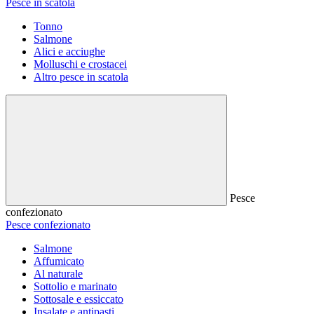
Pesce in scatola
Tonno
Salmone
Alici e acciughe
Molluschi e crostacei
Altro pesce in scatola
Pesce
confezionato
Pesce confezionato
Salmone
Affumicato
Al naturale
Sottolio e marinato
Sottosale e essiccato
Insalate e antipasti