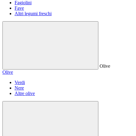
Fagiolini
Fave
Altri legumi freschi
Olive
Olive
Verdi
Nere
Altre olive