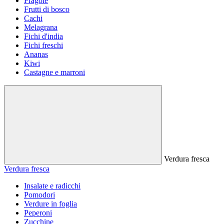
Fragole
Frutti di bosco
Cachi
Melagrana
Fichi d'india
Fichi freschi
Ananas
Kiwi
Castagne e marroni
Verdura fresca
Verdura fresca
Insalate e radicchi
Pomodori
Verdure in foglia
Peperoni
Zucchine