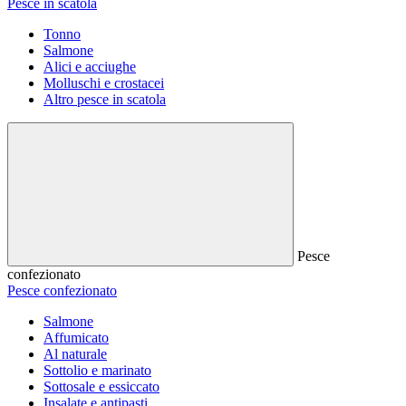
Pesce in scatola
Tonno
Salmone
Alici e acciughe
Molluschi e crostacei
Altro pesce in scatola
Pesce
confezionato
Pesce confezionato
Salmone
Affumicato
Al naturale
Sottolio e marinato
Sottosale e essiccato
Insalate e antipasti