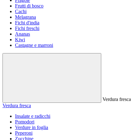
Fragole
Frutti di bosco
Cachi
Melagrana
Fichi d'india
Fichi freschi
Ananas
Kiwi
Castagne e marroni
Verdura fresca
Verdura fresca
Insalate e radicchi
Pomodori
Verdure in foglia
Peperoni
Zucchine