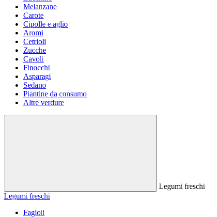
Melanzane
Carote
Cipolle e aglio
Aromi
Cetrioli
Zucche
Cavoli
Finocchi
Asparagi
Sedano
Piantine da consumo
Altre verdure
Legumi freschi
Legumi freschi
Fagioli