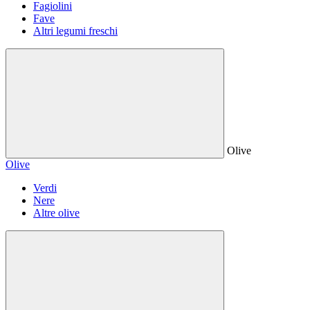
Fagiolini
Fave
Altri legumi freschi
Olive
Olive
Verdi
Nere
Altre olive