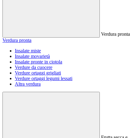
Verdura pronta
Verdura pronta
Insalate miste
Insalate movarietà
Insalate pronte in ciotola
Verdure da cuocere
Verdure ortaggi grigliati
Verdure ortaggi legumi lessati
Altra verdura
Frutta secca e