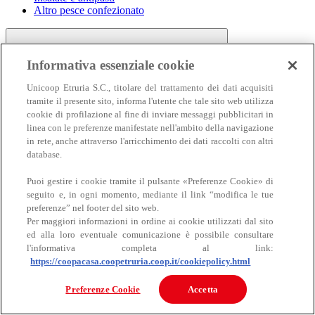
Altro pesce confezionato
Informativa essenziale cookie
Unicoop Etruria S.C., titolare del trattamento dei dati acquisiti
tramite il presente sito, informa l'utente che tale sito web utilizza
cookie di profilazione al fine di inviare messaggi pubblicitari in
linea con le preferenze manifestate nell'ambito della navigazione
Carne
in rete, anche attraverso l'arricchimento dei dati raccolti con altri
Carne
database.
Puoi gestire i cookie tramite il pulsante «Preferenze Cookie» di
seguito e, in ogni momento, mediante il link “modifica le tue
preferenze” nel footer del sito web.
Per maggiori informazioni in ordine ai cookie utilizzati dal sito
ed alla loro eventuale comunicazione è possibile consultare
l'informativa completa al link:
https://coopacasa.coopetruria.coop.it/cookiepolicy.html
Bovino
Ovino
Preferenze Cookie
Accetta
Suino
Equino