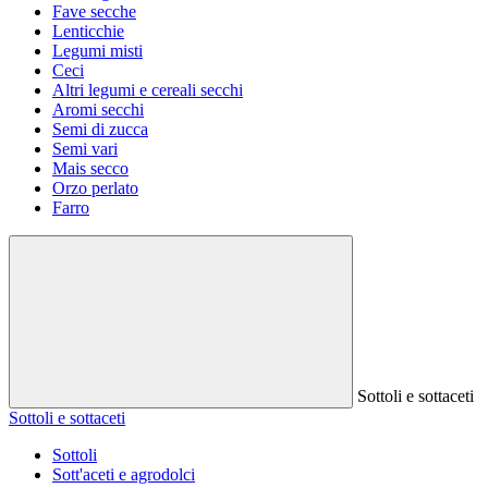
Fave secche
Lenticchie
Legumi misti
Ceci
Altri legumi e cereali secchi
Aromi secchi
Semi di zucca
Semi vari
Mais secco
Orzo perlato
Farro
Sottoli e sottaceti
Sottoli e sottaceti
Sottoli
Sott'aceti e agrodolci