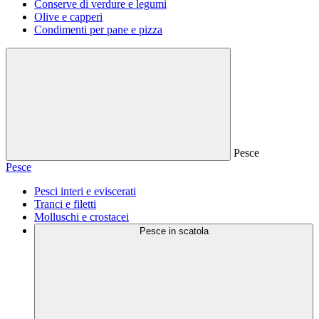
Conserve di verdure e legumi
Olive e capperi
Condimenti per pane e pizza
Pesce
Pesce
Pesci interi e eviscerati
Tranci e filetti
Molluschi e crostacei
Pesce in scatola