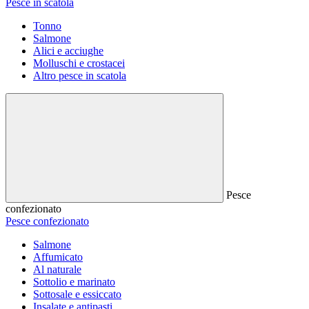
Pesce in scatola
Tonno
Salmone
Alici e acciughe
Molluschi e crostacei
Altro pesce in scatola
Pesce
confezionato
Pesce confezionato
Salmone
Affumicato
Al naturale
Sottolio e marinato
Sottosale e essiccato
Insalate e antipasti