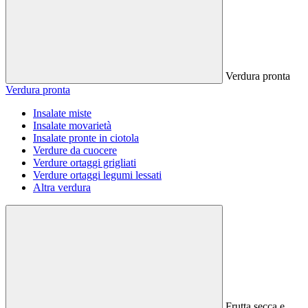
Verdura pronta
Verdura pronta
Insalate miste
Insalate movarietà
Insalate pronte in ciotola
Verdure da cuocere
Verdure ortaggi grigliati
Verdure ortaggi legumi lessati
Altra verdura
Frutta secca e