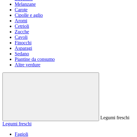
Melanzane
Carote
Cipolle e aglio
Aromi
Cetrioli
Zucche
Cavoli
Finocchi
Asparagi
Sedano
Piantine da consumo
Altre verdure
Legumi freschi
Legumi freschi
Fagioli