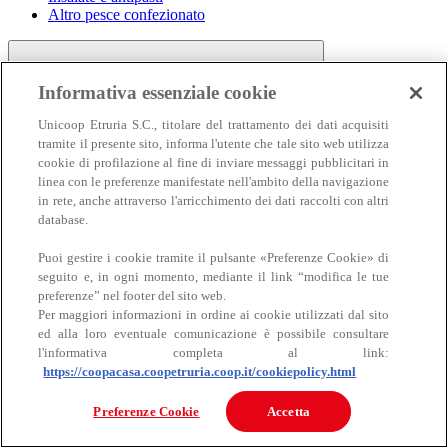
Altro pesce confezionato
Informativa essenziale cookie
Unicoop Etruria S.C., titolare del trattamento dei dati acquisiti
tramite il presente sito, informa l'utente che tale sito web utilizza
cookie di profilazione al fine di inviare messaggi pubblicitari in
linea con le preferenze manifestate nell'ambito della navigazione
Carne
in rete, anche attraverso l'arricchimento dei dati raccolti con altri
Carne
database.
Puoi gestire i cookie tramite il pulsante «Preferenze Cookie» di
seguito e, in ogni momento, mediante il link “modifica le tue
preferenze” nel footer del sito web.
Per maggiori informazioni in ordine ai cookie utilizzati dal sito
ed alla loro eventuale comunicazione è possibile consultare
l'informativa completa al link:
https://coopacasa.coopetruria.coop.it/cookiepolicy.html
Bovino
Ovino
Preferenze Cookie
Accetta
Suino
Equino