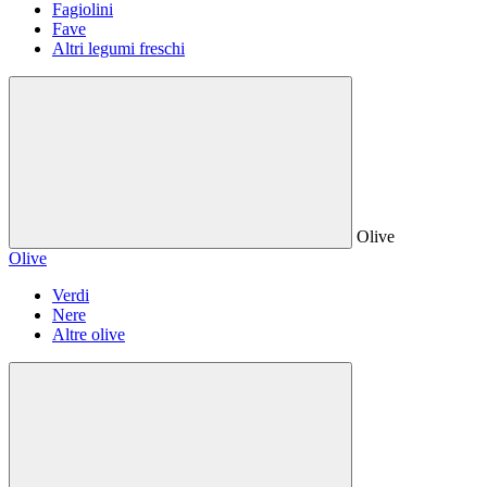
Fagiolini
Fave
Altri legumi freschi
Olive
Olive
Verdi
Nere
Altre olive