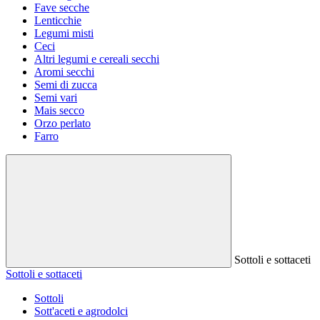
Fave secche
Lenticchie
Legumi misti
Ceci
Altri legumi e cereali secchi
Aromi secchi
Semi di zucca
Semi vari
Mais secco
Orzo perlato
Farro
Sottoli e sottaceti
Sottoli e sottaceti
Sottoli
Sott'aceti e agrodolci