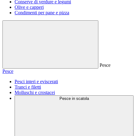
Conserve di verdure e legumi
Olive e capperi
Condimenti per pane e pizza
Pesce
Pesce
Pesci interi e eviscerati
Tranci e filetti
Molluschi e crostacei
Pesce in scatola