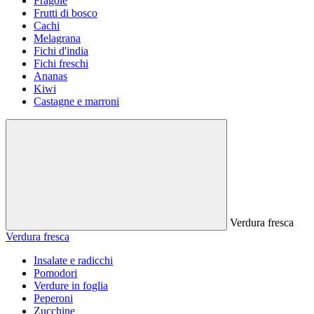
Fragole
Frutti di bosco
Cachi
Melagrana
Fichi d'india
Fichi freschi
Ananas
Kiwi
Castagne e marroni
Verdura fresca
Verdura fresca
Insalate e radicchi
Pomodori
Verdure in foglia
Peperoni
Zucchine