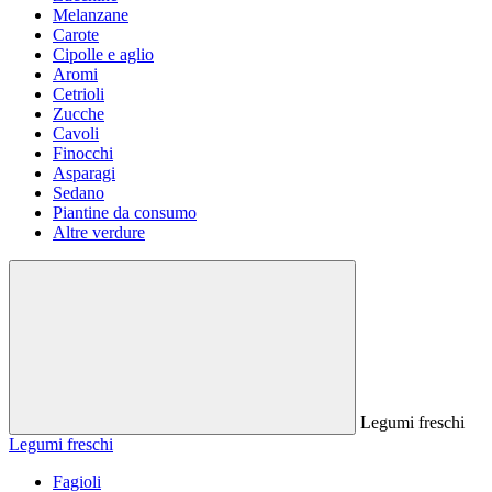
Melanzane
Carote
Cipolle e aglio
Aromi
Cetrioli
Zucche
Cavoli
Finocchi
Asparagi
Sedano
Piantine da consumo
Altre verdure
Legumi freschi
Legumi freschi
Fagioli