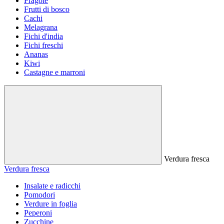
Fragole
Frutti di bosco
Cachi
Melagrana
Fichi d'india
Fichi freschi
Ananas
Kiwi
Castagne e marroni
Verdura fresca
Verdura fresca
Insalate e radicchi
Pomodori
Verdure in foglia
Peperoni
Zucchine