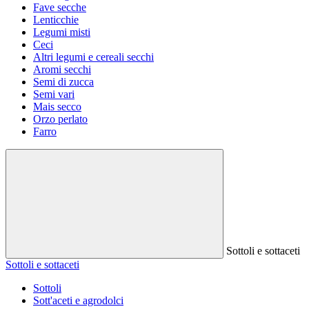
Fave secche
Lenticchie
Legumi misti
Ceci
Altri legumi e cereali secchi
Aromi secchi
Semi di zucca
Semi vari
Mais secco
Orzo perlato
Farro
Sottoli e sottaceti
Sottoli e sottaceti
Sottoli
Sott'aceti e agrodolci