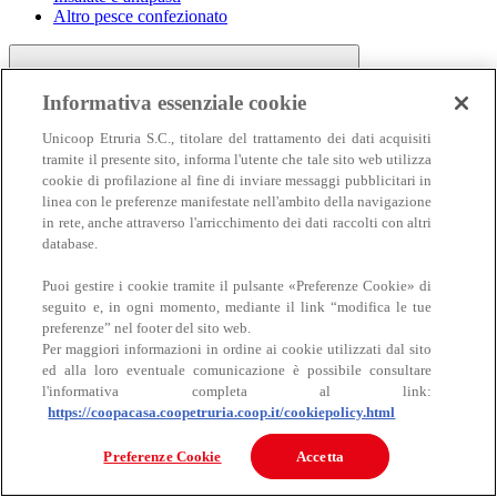
Altro pesce confezionato
Informativa essenziale cookie
Unicoop Etruria S.C., titolare del trattamento dei dati acquisiti
tramite il presente sito, informa l'utente che tale sito web utilizza
cookie di profilazione al fine di inviare messaggi pubblicitari in
linea con le preferenze manifestate nell'ambito della navigazione
Carne
in rete, anche attraverso l'arricchimento dei dati raccolti con altri
Carne
database.
Puoi gestire i cookie tramite il pulsante «Preferenze Cookie» di
seguito e, in ogni momento, mediante il link “modifica le tue
preferenze” nel footer del sito web.
Per maggiori informazioni in ordine ai cookie utilizzati dal sito
ed alla loro eventuale comunicazione è possibile consultare
l'informativa completa al link:
https://coopacasa.coopetruria.coop.it/cookiepolicy.html
Bovino
Ovino
Preferenze Cookie
Accetta
Suino
Equino