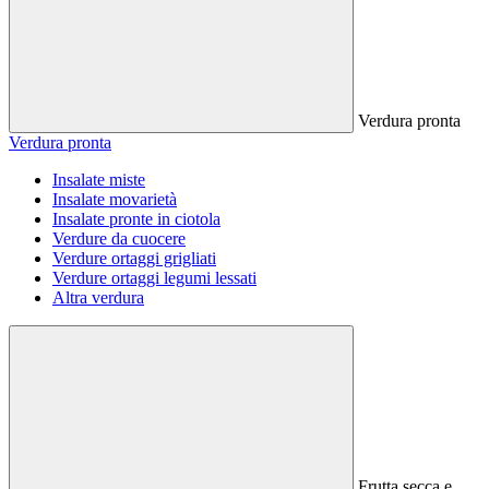
Verdura pronta
Verdura pronta
Insalate miste
Insalate movarietà
Insalate pronte in ciotola
Verdure da cuocere
Verdure ortaggi grigliati
Verdure ortaggi legumi lessati
Altra verdura
Frutta secca e