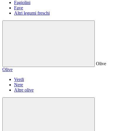
Fagiolini
Fave
Altri legumi freschi
Olive
Olive
Verdi
Nere
Altre olive