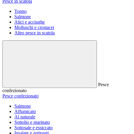
Pesce in scatola
Tonno
Salmone
Alici e acciughe
Molluschi e crostacei
Altro pesce in scatola
Pesce
confezionato
Pesce confezionato
Salmone
Affumicato
Al naturale
Sottolio e marinato
Sottosale e essiccato
Insalate e antipasti