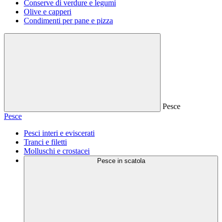
Conserve di verdure e legumi
Olive e capperi
Condimenti per pane e pizza
Pesce
Pesce
Pesci interi e eviscerati
Tranci e filetti
Molluschi e crostacei
Pesce in scatola