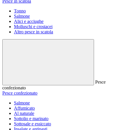
Pesce in scatola
Tonno
Salmone
Alici e acciughe
Molluschi e crostacei
Altro pesce in scatola
Pesce
confezionato
Pesce confezionato
Salmone
Affumicato
Al naturale
Sottolio e marinato
Sottosale e essiccato
Insalate e antipasti