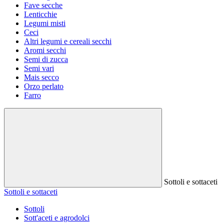
Fave secche
Lenticchie
Legumi misti
Ceci
Altri legumi e cereali secchi
Aromi secchi
Semi di zucca
Semi vari
Mais secco
Orzo perlato
Farro
Sottoli e sottaceti
Sottoli e sottaceti
Sottoli
Sott'aceti e agrodolci