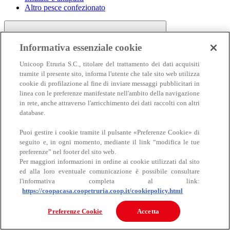
Altro pesce confezionato
Informativa essenziale cookie
Unicoop Etruria S.C., titolare del trattamento dei dati acquisiti
tramite il presente sito, informa l'utente che tale sito web utilizza
cookie di profilazione al fine di inviare messaggi pubblicitari in
linea con le preferenze manifestate nell'ambito della navigazione
Carne
in rete, anche attraverso l'arricchimento dei dati raccolti con altri
Carne
database.
Puoi gestire i cookie tramite il pulsante «Preferenze Cookie» di
seguito e, in ogni momento, mediante il link “modifica le tue
preferenze” nel footer del sito web.
Per maggiori informazioni in ordine ai cookie utilizzati dal sito
ed alla loro eventuale comunicazione è possibile consultare
l'informativa completa al link:
https://coopacasa.coopetruria.coop.it/cookiepolicy.html
Bovino
Ovino
Preferenze Cookie
Accetta
Suino
Equino