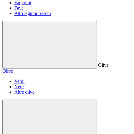
Fagiolini
Fave
Altri legumi freschi
Olive
Olive
Verdi
Nere
Altre olive