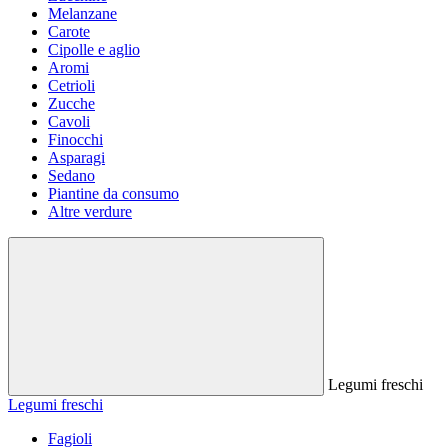
Melanzane
Carote
Cipolle e aglio
Aromi
Cetrioli
Zucche
Cavoli
Finocchi
Asparagi
Sedano
Piantine da consumo
Altre verdure
Legumi freschi
Legumi freschi
Fagioli