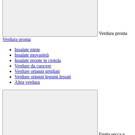
Verdura pronta
Verdura pronta
Insalate miste
Insalate movarietà
Insalate pronte in ciotola
Verdure da cuocere
Verdure ortaggi grigliati
Verdure ortaggi legumi lessati
Altra verdura
Frutta secca e