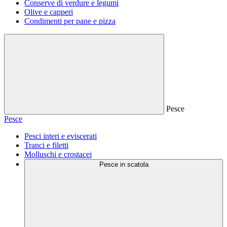
Conserve di verdure e legumi
Olive e capperi
Condimenti per pane e pizza
Pesce
Pesce
Pesci interi e eviscerati
Tranci e filetti
Molluschi e crostacei
Pesce in scatola