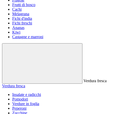
Fragole
Frutti di bosco
Cachi
Melagrana
Fichi d'india
Fichi freschi
Ananas
Kiwi
Castagne e marroni
Verdura fresca
Verdura fresca
Insalate e radicchi
Pomodori
Verdure in foglia
Peperoni
Zucchine