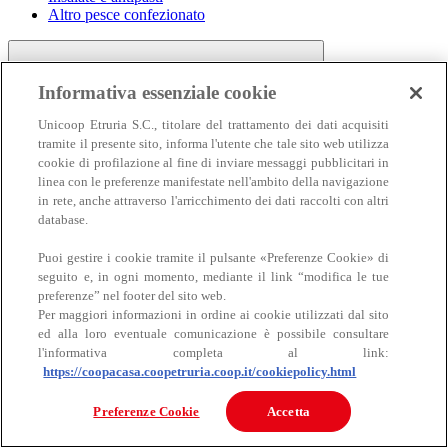
Altro pesce confezionato
Informativa essenziale cookie
Unicoop Etruria S.C., titolare del trattamento dei dati acquisiti
tramite il presente sito, informa l'utente che tale sito web utilizza
cookie di profilazione al fine di inviare messaggi pubblicitari in
linea con le preferenze manifestate nell'ambito della navigazione
Carne
in rete, anche attraverso l'arricchimento dei dati raccolti con altri
Carne
database.
Puoi gestire i cookie tramite il pulsante «Preferenze Cookie» di
seguito e, in ogni momento, mediante il link “modifica le tue
preferenze” nel footer del sito web.
Per maggiori informazioni in ordine ai cookie utilizzati dal sito
ed alla loro eventuale comunicazione è possibile consultare
l'informativa completa al link:
https://coopacasa.coopetruria.coop.it/cookiepolicy.html
Bovino
Ovino
Preferenze Cookie
Accetta
Suino
Equino