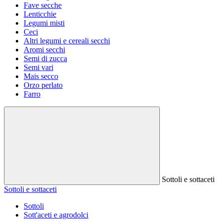
Fave secche
Lenticchie
Legumi misti
Ceci
Altri legumi e cereali secchi
Aromi secchi
Semi di zucca
Semi vari
Mais secco
Orzo perlato
Farro
Sottoli e sottaceti
Sottoli e sottaceti
Sottoli
Sott'aceti e agrodolci