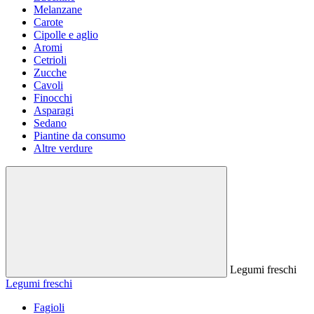
Melanzane
Carote
Cipolle e aglio
Aromi
Cetrioli
Zucche
Cavoli
Finocchi
Asparagi
Sedano
Piantine da consumo
Altre verdure
Legumi freschi
Legumi freschi
Fagioli