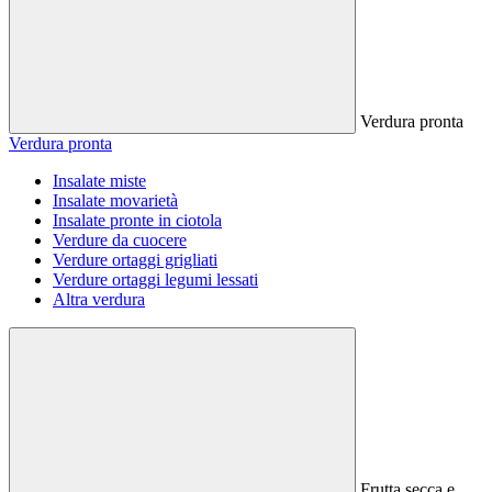
Verdura pronta
Verdura pronta
Insalate miste
Insalate movarietà
Insalate pronte in ciotola
Verdure da cuocere
Verdure ortaggi grigliati
Verdure ortaggi legumi lessati
Altra verdura
Frutta secca e