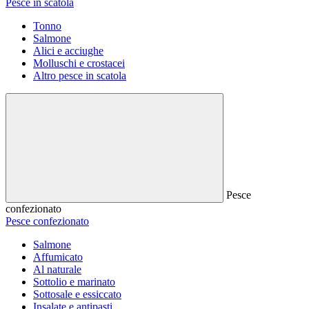
Pesce in scatola
Tonno
Salmone
Alici e acciughe
Molluschi e crostacei
Altro pesce in scatola
Pesce
confezionato
Pesce confezionato
Salmone
Affumicato
Al naturale
Sottolio e marinato
Sottosale e essiccato
Insalate e antipasti