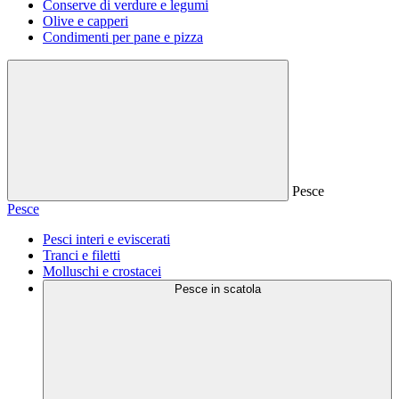
Conserve di verdure e legumi
Olive e capperi
Condimenti per pane e pizza
Pesce
Pesce
Pesci interi e eviscerati
Tranci e filetti
Molluschi e crostacei
Pesce in scatola