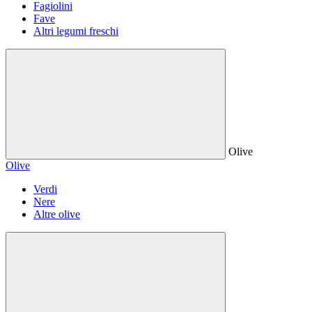
Fagiolini
Fave
Altri legumi freschi
Olive
Olive
Verdi
Nere
Altre olive