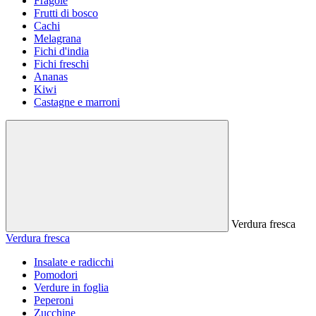
Fragole
Frutti di bosco
Cachi
Melagrana
Fichi d'india
Fichi freschi
Ananas
Kiwi
Castagne e marroni
Verdura fresca
Verdura fresca
Insalate e radicchi
Pomodori
Verdure in foglia
Peperoni
Zucchine