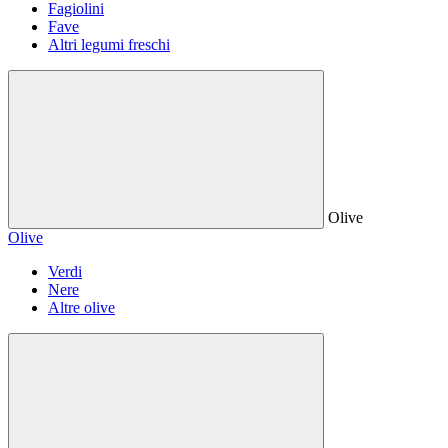
Fagiolini
Fave
Altri legumi freschi
Olive
Olive
Verdi
Nere
Altre olive