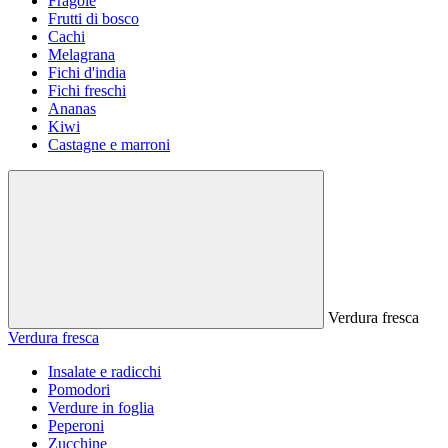
Fragole
Frutti di bosco
Cachi
Melagrana
Fichi d'india
Fichi freschi
Ananas
Kiwi
Castagne e marroni
Verdura fresca
Verdura fresca
Insalate e radicchi
Pomodori
Verdure in foglia
Peperoni
Zucchine