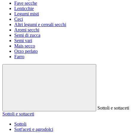
Fave secche
Lenticchie
Legumi misti
Ceci
Altri legumi e cereali secchi
Aromi secchi
Semi di zucca
Semi vari
Mais secco
Orzo perlato
Farro
Sottoli e sottaceti
Sottoli e sottaceti
Sottoli
Sott'aceti e agrodolci