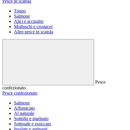
Pesce in scatola
Tonno
Salmone
Alici e acciughe
Molluschi e crostacei
Altro pesce in scatola
Pesce
confezionato
Pesce confezionato
Salmone
Affumicato
Al naturale
Sottolio e marinato
Sottosale e essiccato
Insalate e antipasti