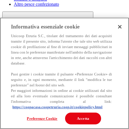
Altro pesce confezionato
Informativa essenziale cookie
Unicoop Etruria S.C., titolare del trattamento dei dati acquisiti
tramite il presente sito, informa l'utente che tale sito web utilizza
cookie di profilazione al fine di inviare messaggi pubblicitari in
linea con le preferenze manifestate nell'ambito della navigazione
Carne
in rete, anche attraverso l'arricchimento dei dati raccolti con altri
Carne
database.
Puoi gestire i cookie tramite il pulsante «Preferenze Cookie» di
seguito e, in ogni momento, mediante il link “modifica le tue
preferenze” nel footer del sito web.
Per maggiori informazioni in ordine ai cookie utilizzati dal sito
ed alla loro eventuale comunicazione è possibile consultare
l'informativa completa al link:
https://coopacasa.coopetruria.coop.it/cookiepolicy.html
Bovino
Ovino
Preferenze Cookie
Accetta
Suino
Equino