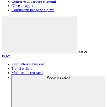
Conserve di verdure e legumi
Olive e capperi
Condimenti per pane e pizza
Pesce
Pesce
Pesci interi e eviscerati
Tranci e filetti
Molluschi e crostacei
Pesce in scatola