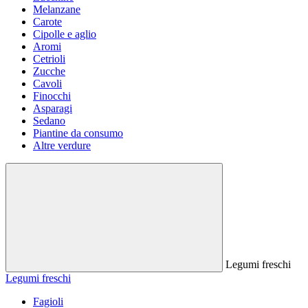
Melanzane
Carote
Cipolle e aglio
Aromi
Cetrioli
Zucche
Cavoli
Finocchi
Asparagi
Sedano
Piantine da consumo
Altre verdure
Legumi freschi
Legumi freschi
Fagioli