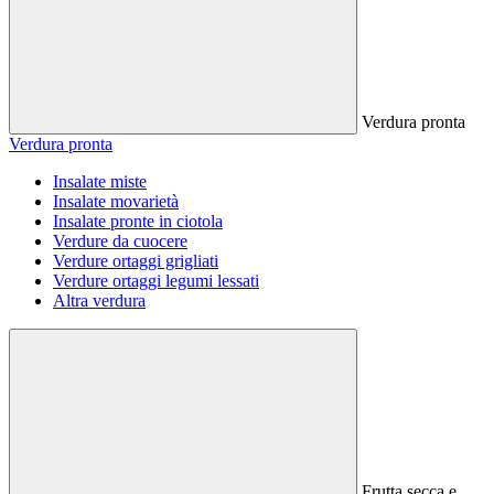
Verdura pronta
Verdura pronta
Insalate miste
Insalate movarietà
Insalate pronte in ciotola
Verdure da cuocere
Verdure ortaggi grigliati
Verdure ortaggi legumi lessati
Altra verdura
Frutta secca e