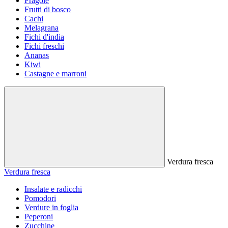
Fragole
Frutti di bosco
Cachi
Melagrana
Fichi d'india
Fichi freschi
Ananas
Kiwi
Castagne e marroni
Verdura fresca
Verdura fresca
Insalate e radicchi
Pomodori
Verdure in foglia
Peperoni
Zucchine