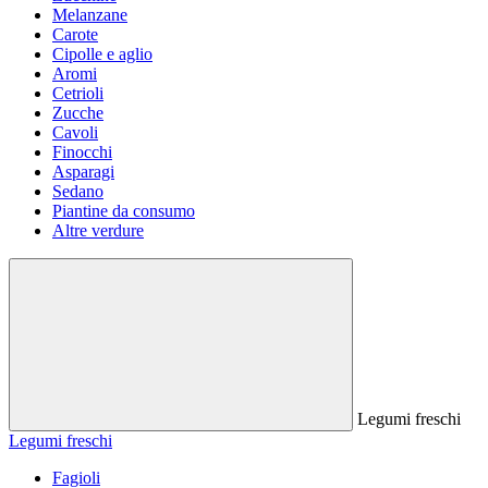
Melanzane
Carote
Cipolle e aglio
Aromi
Cetrioli
Zucche
Cavoli
Finocchi
Asparagi
Sedano
Piantine da consumo
Altre verdure
Legumi freschi
Legumi freschi
Fagioli