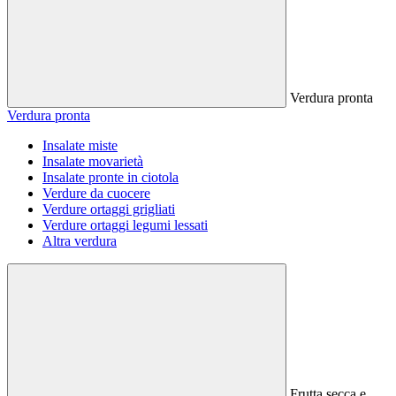
Verdura pronta
Verdura pronta
Insalate miste
Insalate movarietà
Insalate pronte in ciotola
Verdure da cuocere
Verdure ortaggi grigliati
Verdure ortaggi legumi lessati
Altra verdura
Frutta secca e