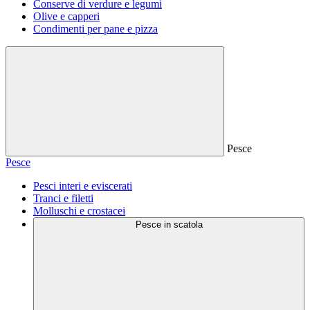
Conserve di verdure e legumi
Olive e capperi
Condimenti per pane e pizza
Pesce
Pesce
Pesci interi e eviscerati
Tranci e filetti
Molluschi e crostacei
Pesce in scatola