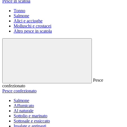
Pesce in scatola
Tonno
Salmone
Alici e acciughe
Molluschi e crostacei
Altro pesce in scatola
Pesce
confezionato
Pesce confezionato
Salmone
Affumicato
Al naturale
Sottolio e marinato
Sottosale e essiccato
Insalate e antipasti