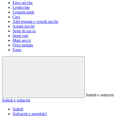
Fave secche
Lenticchie
Legumi misti
Ceci
Altri legumi e cereali secchi
Aromi secchi
Semi di zucca
Semi vari
Mais secco
Orzo perlato
Farro
Sottoli e sottaceti
Sottoli e sottaceti
Sottoli
Sott'aceti e agrodolci