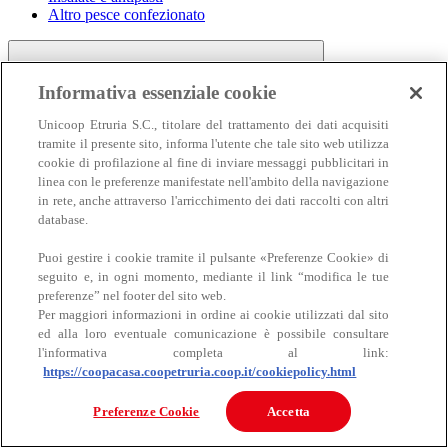
Altro pesce confezionato
Informativa essenziale cookie
Unicoop Etruria S.C., titolare del trattamento dei dati acquisiti
tramite il presente sito, informa l'utente che tale sito web utilizza
cookie di profilazione al fine di inviare messaggi pubblicitari in
linea con le preferenze manifestate nell'ambito della navigazione
Carne
in rete, anche attraverso l'arricchimento dei dati raccolti con altri
Carne
database.
Puoi gestire i cookie tramite il pulsante «Preferenze Cookie» di
seguito e, in ogni momento, mediante il link “modifica le tue
preferenze” nel footer del sito web.
Per maggiori informazioni in ordine ai cookie utilizzati dal sito
ed alla loro eventuale comunicazione è possibile consultare
l'informativa completa al link:
https://coopacasa.coopetruria.coop.it/cookiepolicy.html
Bovino
Ovino
Preferenze Cookie
Accetta
Suino
Equino