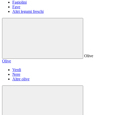
Fagiolini
Fave
Altri legumi freschi
Olive
Olive
Verdi
Nere
Altre olive