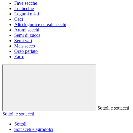
Fave secche
Lenticchie
Legumi misti
Ceci
Altri legumi e cereali secchi
Aromi secchi
Semi di zucca
Semi vari
Mais secco
Orzo perlato
Farro
Sottoli e sottaceti
Sottoli e sottaceti
Sottoli
Sott'aceti e agrodolci