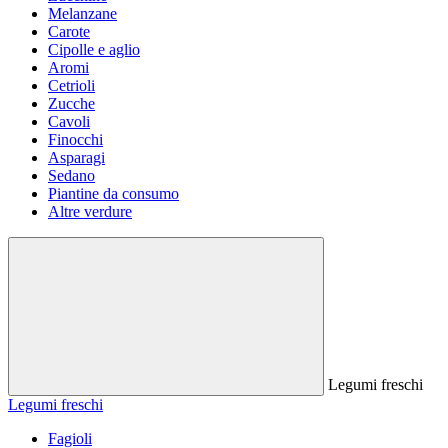
Melanzane
Carote
Cipolle e aglio
Aromi
Cetrioli
Zucche
Cavoli
Finocchi
Asparagi
Sedano
Piantine da consumo
Altre verdure
Legumi freschi
Legumi freschi
Fagioli