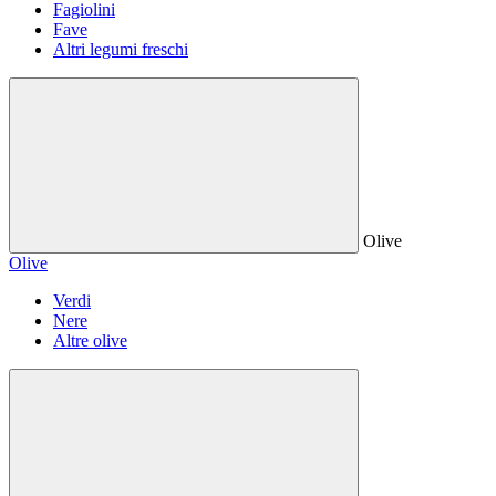
Fagiolini
Fave
Altri legumi freschi
Olive
Olive
Verdi
Nere
Altre olive