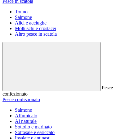
Pesce in scatola
Tonno
Salmone
Alici e acciughe
Molluschi e crostacei
Altro pesce in scatola
Pesce
confezionato
Pesce confezionato
Salmone
Affumicato
Al naturale
Sottolio e marinato
Sottosale e essiccato
Insalate e antipasti