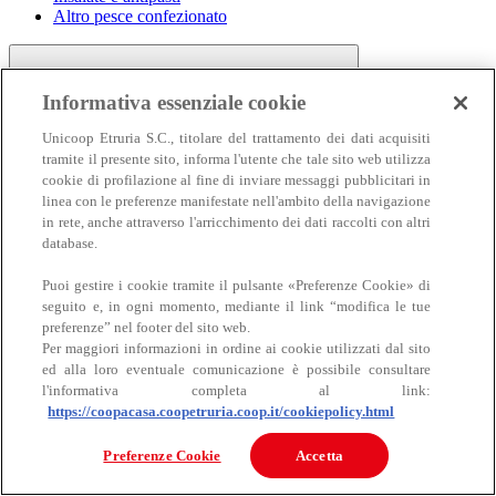
Altro pesce confezionato
Informativa essenziale cookie
Unicoop Etruria S.C., titolare del trattamento dei dati acquisiti
tramite il presente sito, informa l'utente che tale sito web utilizza
cookie di profilazione al fine di inviare messaggi pubblicitari in
linea con le preferenze manifestate nell'ambito della navigazione
Carne
in rete, anche attraverso l'arricchimento dei dati raccolti con altri
Carne
database.
Puoi gestire i cookie tramite il pulsante «Preferenze Cookie» di
seguito e, in ogni momento, mediante il link “modifica le tue
preferenze” nel footer del sito web.
Per maggiori informazioni in ordine ai cookie utilizzati dal sito
ed alla loro eventuale comunicazione è possibile consultare
l'informativa completa al link:
https://coopacasa.coopetruria.coop.it/cookiepolicy.html
Bovino
Ovino
Preferenze Cookie
Accetta
Suino
Equino