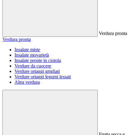
Verdura pronta
Verdura pronta
Insalate miste
Insalate movarietà
Insalate pronte in ciotola
Verdure da cuocere
Verdure ortaggi grigliati
Verdure ortaggi legumi lessati
Altra verdura
Frutta secca e