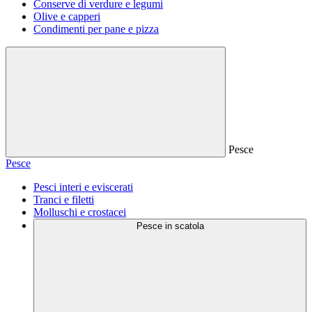
Conserve di verdure e legumi
Olive e capperi
Condimenti per pane e pizza
Pesce
Pesce
Pesci interi e eviscerati
Tranci e filetti
Molluschi e crostacei
Pesce in scatola