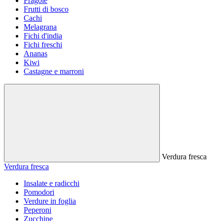
Fragole
Frutti di bosco
Cachi
Melagrana
Fichi d'india
Fichi freschi
Ananas
Kiwi
Castagne e marroni
Verdura fresca
Verdura fresca
Insalate e radicchi
Pomodori
Verdure in foglia
Peperoni
Zucchine