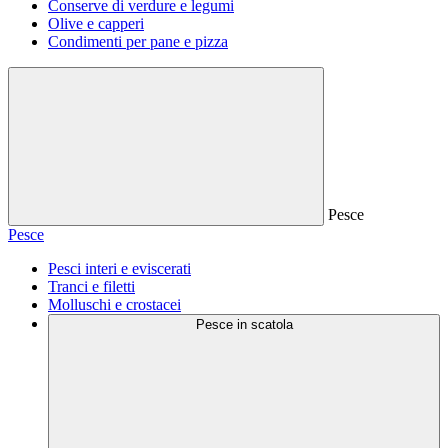
Conserve di verdure e legumi
Olive e capperi
Condimenti per pane e pizza
Pesce
Pesce
Pesci interi e eviscerati
Tranci e filetti
Molluschi e crostacei
Pesce in scatola