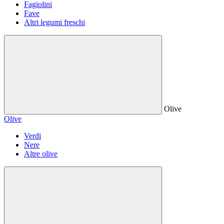
Fagiolini
Fave
Altri legumi freschi
Olive
Olive
Verdi
Nere
Altre olive