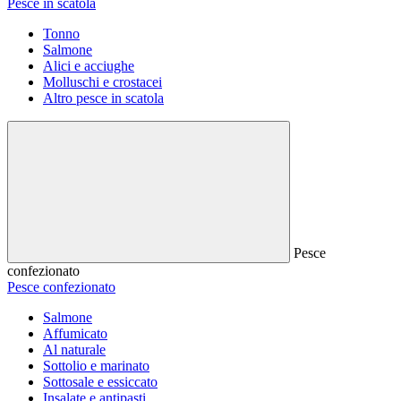
Pesce in scatola
Tonno
Salmone
Alici e acciughe
Molluschi e crostacei
Altro pesce in scatola
Pesce
confezionato
Pesce confezionato
Salmone
Affumicato
Al naturale
Sottolio e marinato
Sottosale e essiccato
Insalate e antipasti