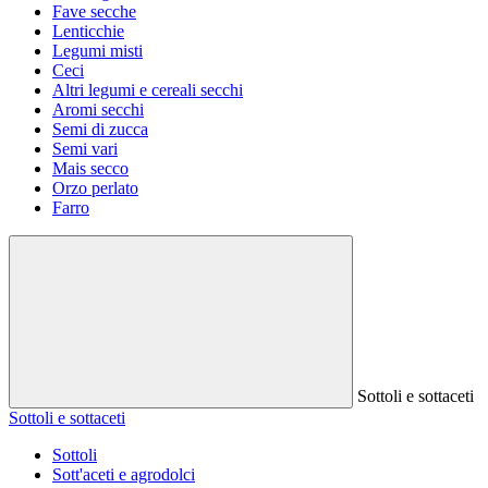
Fave secche
Lenticchie
Legumi misti
Ceci
Altri legumi e cereali secchi
Aromi secchi
Semi di zucca
Semi vari
Mais secco
Orzo perlato
Farro
Sottoli e sottaceti
Sottoli e sottaceti
Sottoli
Sott'aceti e agrodolci