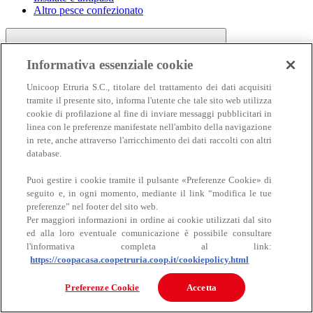
Altro pesce confezionato
Informativa essenziale cookie
Unicoop Etruria S.C., titolare del trattamento dei dati acquisiti
tramite il presente sito, informa l'utente che tale sito web utilizza
cookie di profilazione al fine di inviare messaggi pubblicitari in
linea con le preferenze manifestate nell'ambito della navigazione
Carne
in rete, anche attraverso l'arricchimento dei dati raccolti con altri
Carne
database.
Puoi gestire i cookie tramite il pulsante «Preferenze Cookie» di
seguito e, in ogni momento, mediante il link “modifica le tue
preferenze” nel footer del sito web.
Per maggiori informazioni in ordine ai cookie utilizzati dal sito
ed alla loro eventuale comunicazione è possibile consultare
l'informativa completa al link:
https://coopacasa.coopetruria.coop.it/cookiepolicy.html
Bovino
Ovino
Preferenze Cookie
Accetta
Suino
Equino