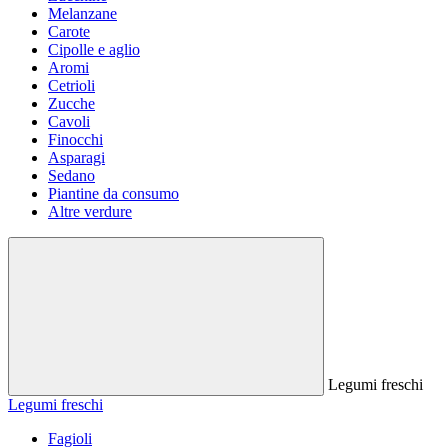
Melanzane
Carote
Cipolle e aglio
Aromi
Cetrioli
Zucche
Cavoli
Finocchi
Asparagi
Sedano
Piantine da consumo
Altre verdure
Legumi freschi
Legumi freschi
Fagioli