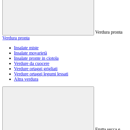
Verdura pronta
Verdura pronta
Insalate miste
Insalate movarietà
Insalate pronte in ciotola
Verdure da cuocere
Verdure ortaggi grigliati
Verdure ortaggi legumi lessati
Altra verdura
Frutta secca e