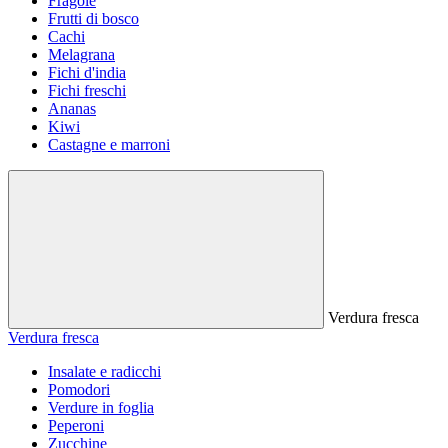
Fragole
Frutti di bosco
Cachi
Melagrana
Fichi d'india
Fichi freschi
Ananas
Kiwi
Castagne e marroni
Verdura fresca
Verdura fresca
Insalate e radicchi
Pomodori
Verdure in foglia
Peperoni
Zucchine