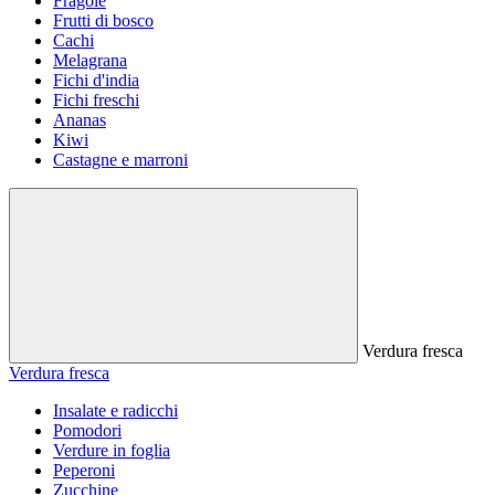
Fragole
Frutti di bosco
Cachi
Melagrana
Fichi d'india
Fichi freschi
Ananas
Kiwi
Castagne e marroni
Verdura fresca
Verdura fresca
Insalate e radicchi
Pomodori
Verdure in foglia
Peperoni
Zucchine