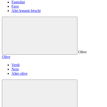
Fagiolini
Fave
Altri legumi freschi
Olive
Olive
Verdi
Nere
Altre olive