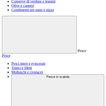
Conserve di verdure e legumi
Olive e capperi
Condimenti per pane e pizza
Pesce
Pesce
Pesci interi e eviscerati
Tranci e filetti
Molluschi e crostacei
Pesce in scatola