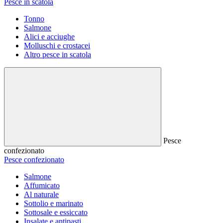
Pesce in scatola
Tonno
Salmone
Alici e acciughe
Molluschi e crostacei
Altro pesce in scatola
Pesce
confezionato
Pesce confezionato
Salmone
Affumicato
Al naturale
Sottolio e marinato
Sottosale e essiccato
Insalate e antipasti