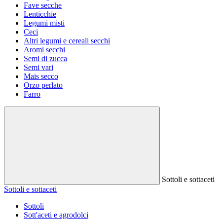
Fave secche
Lenticchie
Legumi misti
Ceci
Altri legumi e cereali secchi
Aromi secchi
Semi di zucca
Semi vari
Mais secco
Orzo perlato
Farro
Sottoli e sottaceti
Sottoli e sottaceti
Sottoli
Sott'aceti e agrodolci