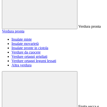
Verdura pronta
Verdura pronta
Insalate miste
Insalate movarietà
Insalate pronte in ciotola
Verdure da cuocere
Verdure ortaggi grigliati
Verdure ortaggi legumi lessati
Altra verdura
Frutta secca e