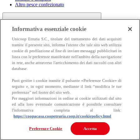
Altro pesce confezionato
Informativa essenziale cookie
Unicoop Etruria S.C., titolare del trattamento dei dati acquisiti
tramite il presente sito, informa l'utente che tale sito web utilizza
cookie di profilazione al fine di inviare messaggi pubblicitari in
linea con le preferenze manifestate nell'ambito della navigazione
Carne
in rete, anche attraverso l'arricchimento dei dati raccolti con altri
Carne
database.
Puoi gestire i cookie tramite il pulsante «Preferenze Cookie» di
seguito e, in ogni momento, mediante il link “modifica le tue
preferenze” nel footer del sito web.
Per maggiori informazioni in ordine ai cookie utilizzati dal sito
ed alla loro eventuale comunicazione è possibile consultare
l'informativa completa al link:
https://coopacasa.coopetruria.coop.it/cookiepolicy.html
Bovino
Ovino
Preferenze Cookie
Accetta
Suino
Equino