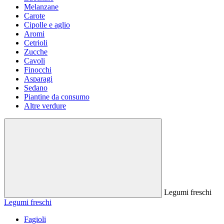
Melanzane
Carote
Cipolle e aglio
Aromi
Cetrioli
Zucche
Cavoli
Finocchi
Asparagi
Sedano
Piantine da consumo
Altre verdure
Legumi freschi
Legumi freschi
Fagioli