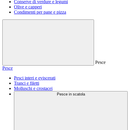
Conserve di verdure e legumi
Olive e capperi
Condimenti per pane e pizza
Pesce
Pesce
Pesci interi e eviscerati
Tranci e filetti
Molluschi e crostacei
Pesce in scatola