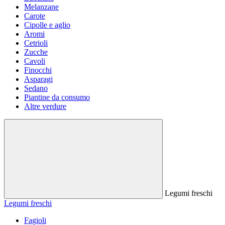
Melanzane
Carote
Cipolle e aglio
Aromi
Cetrioli
Zucche
Cavoli
Finocchi
Asparagi
Sedano
Piantine da consumo
Altre verdure
Legumi freschi
Legumi freschi
Fagioli