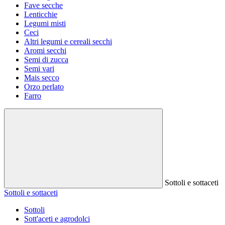
Fave secche
Lenticchie
Legumi misti
Ceci
Altri legumi e cereali secchi
Aromi secchi
Semi di zucca
Semi vari
Mais secco
Orzo perlato
Farro
Sottoli e sottaceti
Sottoli e sottaceti
Sottoli
Sott'aceti e agrodolci