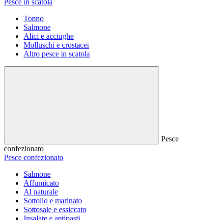
Pesce in scatola
Tonno
Salmone
Alici e acciughe
Molluschi e crostacei
Altro pesce in scatola
Pesce
confezionato
Pesce confezionato
Salmone
Affumicato
Al naturale
Sottolio e marinato
Sottosale e essiccato
Insalate e antipasti