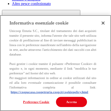
Altro pesce confezionato
Informativa essenziale cookie
Unicoop Etruria S.C., titolare del trattamento dei dati acquisiti
tramite il presente sito, informa l'utente che tale sito web utilizza
cookie di profilazione al fine di inviare messaggi pubblicitari in
linea con le preferenze manifestate nell'ambito della navigazione
Carne
in rete, anche attraverso l'arricchimento dei dati raccolti con altri
Carne
database.
Puoi gestire i cookie tramite il pulsante «Preferenze Cookie» di
seguito e, in ogni momento, mediante il link “modifica le tue
preferenze” nel footer del sito web.
Per maggiori informazioni in ordine ai cookie utilizzati dal sito
ed alla loro eventuale comunicazione è possibile consultare
l'informativa completa al link:
https://coopacasa.coopetruria.coop.it/cookiepolicy.html
Bovino
Ovino
Preferenze Cookie
Accetta
Suino
Equino