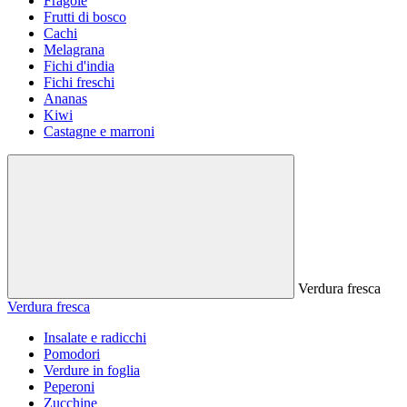
Fragole
Frutti di bosco
Cachi
Melagrana
Fichi d'india
Fichi freschi
Ananas
Kiwi
Castagne e marroni
Verdura fresca
Verdura fresca
Insalate e radicchi
Pomodori
Verdure in foglia
Peperoni
Zucchine