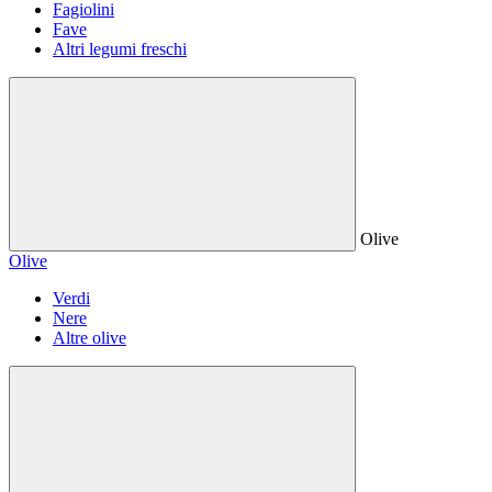
Fagiolini
Fave
Altri legumi freschi
Olive
Olive
Verdi
Nere
Altre olive