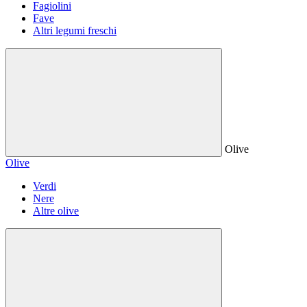
Fagiolini
Fave
Altri legumi freschi
Olive
Olive
Verdi
Nere
Altre olive