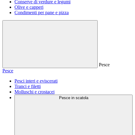
Conserve di verdure e legumi
Olive e capperi
Condimenti per pane e pizza
Pesce
Pesce
Pesci interi e eviscerati
Tranci e filetti
Molluschi e crostacei
Pesce in scatola