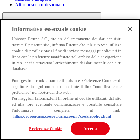
Altro pesce confezionato
Informativa essenziale cookie
Unicoop Etruria S.C., titolare del trattamento dei dati acquisiti
tramite il presente sito, informa l'utente che tale sito web utilizza
cookie di profilazione al fine di inviare messaggi pubblicitari in
linea con le preferenze manifestate nell'ambito della navigazione
Carne
in rete, anche attraverso l'arricchimento dei dati raccolti con altri
Carne
database.
Puoi gestire i cookie tramite il pulsante «Preferenze Cookie» di
seguito e, in ogni momento, mediante il link “modifica le tue
preferenze” nel footer del sito web.
Per maggiori informazioni in ordine ai cookie utilizzati dal sito
ed alla loro eventuale comunicazione è possibile consultare
l'informativa completa al link:
https://coopacasa.coopetruria.coop.it/cookiepolicy.html
Bovino
Ovino
Preferenze Cookie
Accetta
Suino
Equino