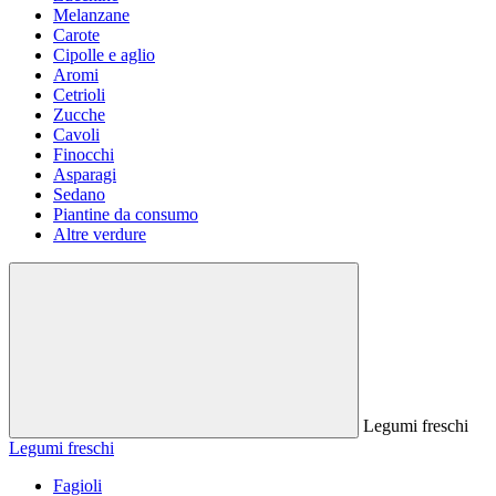
Melanzane
Carote
Cipolle e aglio
Aromi
Cetrioli
Zucche
Cavoli
Finocchi
Asparagi
Sedano
Piantine da consumo
Altre verdure
Legumi freschi
Legumi freschi
Fagioli