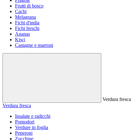
Fragole
Frutti di bosco
Cachi
Melagrana
Fichi d'india
Fichi freschi
Ananas
Kiwi
Castagne e marroni
Verdura fresca
Verdura fresca
Insalate e radicchi
Pomodori
Verdure in foglia
Peperoni
Zucchine