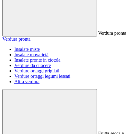
Verdura pronta
Verdura pronta
Insalate miste
Insalate movarietà
Insalate pronte in ciotola
Verdure da cuocere
Verdure ortaggi grigliati
Verdure ortaggi legumi lessati
Altra verdura
Frutta secca e