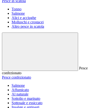
Pesce in scatola
Tonno
Salmone
Alici e acciughe
Molluschi e crostacei
Altro pesce in scatola
Pesce
confezionato
Pesce confezionato
Salmone
Affumicato
Al naturale
Sottolio e marinato
Sottosale e essiccato
Insalate e antipasti