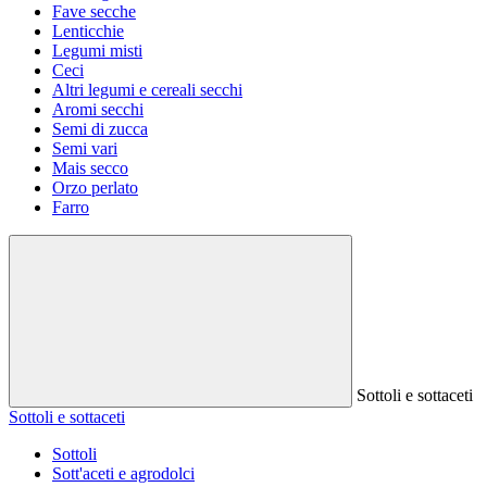
Fave secche
Lenticchie
Legumi misti
Ceci
Altri legumi e cereali secchi
Aromi secchi
Semi di zucca
Semi vari
Mais secco
Orzo perlato
Farro
Sottoli e sottaceti
Sottoli e sottaceti
Sottoli
Sott'aceti e agrodolci