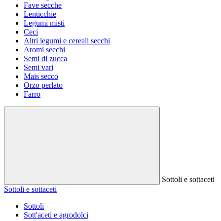
Fave secche
Lenticchie
Legumi misti
Ceci
Altri legumi e cereali secchi
Aromi secchi
Semi di zucca
Semi vari
Mais secco
Orzo perlato
Farro
Sottoli e sottaceti
Sottoli e sottaceti
Sottoli
Sott'aceti e agrodolci