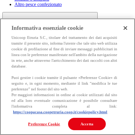
Altro pesce confezionato
Informativa essenziale cookie
Unicoop Etruria S.C., titolare del trattamento dei dati acquisiti
tramite il presente sito, informa l'utente che tale sito web utilizza
cookie di profilazione al fine di inviare messaggi pubblicitari in
linea con le preferenze manifestate nell'ambito della navigazione
Carne
in rete, anche attraverso l'arricchimento dei dati raccolti con altri
Carne
database.
Puoi gestire i cookie tramite il pulsante «Preferenze Cookie» di
seguito e, in ogni momento, mediante il link “modifica le tue
preferenze” nel footer del sito web.
Per maggiori informazioni in ordine ai cookie utilizzati dal sito
ed alla loro eventuale comunicazione è possibile consultare
l'informativa completa al link:
https://coopacasa.coopetruria.coop.it/cookiepolicy.html
Bovino
Ovino
Preferenze Cookie
Accetta
Suino
Equino