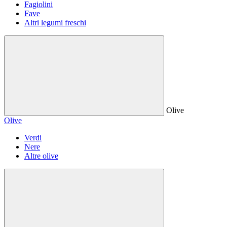
Fagiolini
Fave
Altri legumi freschi
Olive
Olive
Verdi
Nere
Altre olive