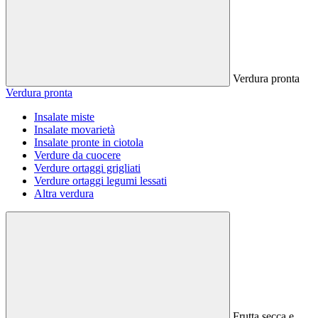
Verdura pronta
Verdura pronta
Insalate miste
Insalate movarietà
Insalate pronte in ciotola
Verdure da cuocere
Verdure ortaggi grigliati
Verdure ortaggi legumi lessati
Altra verdura
Frutta secca e