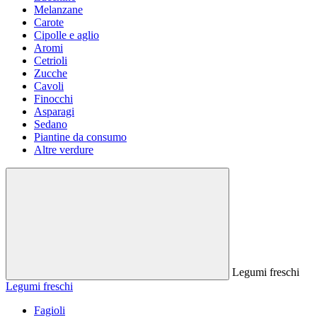
Melanzane
Carote
Cipolle e aglio
Aromi
Cetrioli
Zucche
Cavoli
Finocchi
Asparagi
Sedano
Piantine da consumo
Altre verdure
Legumi freschi
Legumi freschi
Fagioli