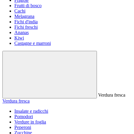
Fragole
Frutti di bosco
Cachi
Melagrana
Fichi d'india
Fichi freschi
Ananas
Kiwi
Castagne e marroni
Verdura fresca
Verdura fresca
Insalate e radicchi
Pomodori
Verdure in foglia
Peperoni
Zucchine