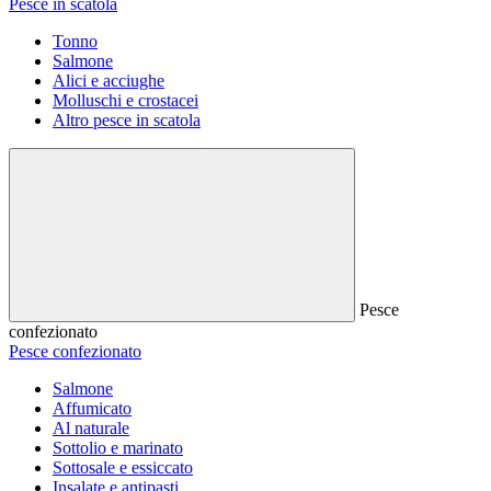
Pesce in scatola
Tonno
Salmone
Alici e acciughe
Molluschi e crostacei
Altro pesce in scatola
Pesce
confezionato
Pesce confezionato
Salmone
Affumicato
Al naturale
Sottolio e marinato
Sottosale e essiccato
Insalate e antipasti