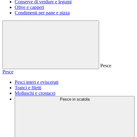
Conserve di verdure e legumi
Olive e capperi
Condimenti per pane e pizza
Pesce
Pesce
Pesci interi e eviscerati
Tranci e filetti
Molluschi e crostacei
Pesce in scatola