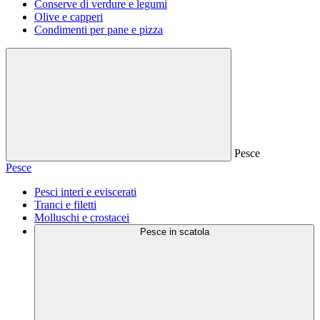
Conserve di verdure e legumi
Olive e capperi
Condimenti per pane e pizza
Pesce
Pesce
Pesci interi e eviscerati
Tranci e filetti
Molluschi e crostacei
Pesce in scatola