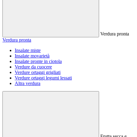
Verdura pronta
Verdura pronta
Insalate miste
Insalate movarietà
Insalate pronte in ciotola
Verdure da cuocere
Verdure ortaggi grigliati
Verdure ortaggi legumi lessati
Altra verdura
Frutta secca e