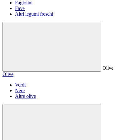
Fagiolini
Fave
Altri legumi freschi
Olive
Olive
Verdi
Nere
Altre olive