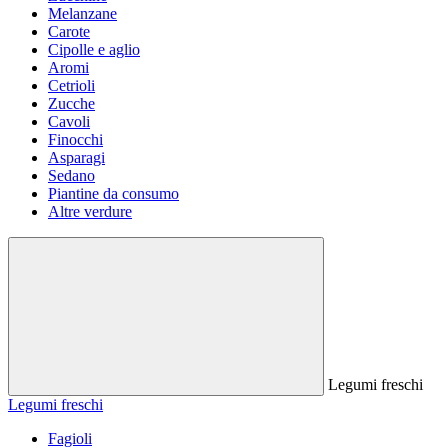
Melanzane
Carote
Cipolle e aglio
Aromi
Cetrioli
Zucche
Cavoli
Finocchi
Asparagi
Sedano
Piantine da consumo
Altre verdure
Legumi freschi
Legumi freschi
Fagioli