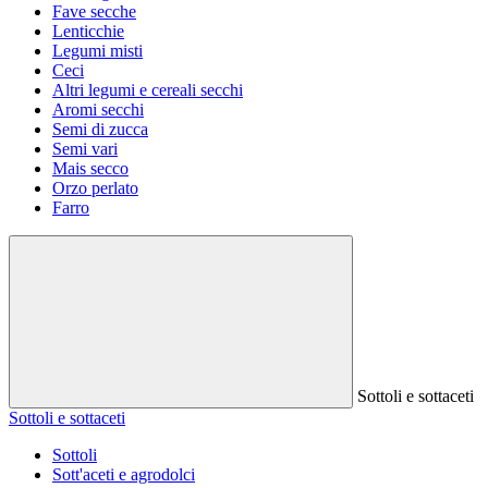
Fave secche
Lenticchie
Legumi misti
Ceci
Altri legumi e cereali secchi
Aromi secchi
Semi di zucca
Semi vari
Mais secco
Orzo perlato
Farro
Sottoli e sottaceti
Sottoli e sottaceti
Sottoli
Sott'aceti e agrodolci