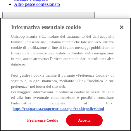
Altro pesce confezionato
Informativa essenziale cookie
Unicoop Etruria S.C., titolare del trattamento dei dati acquisiti
tramite il presente sito, informa l'utente che tale sito web utilizza
cookie di profilazione al fine di inviare messaggi pubblicitari in
linea con le preferenze manifestate nell'ambito della navigazione
Carne
in rete, anche attraverso l'arricchimento dei dati raccolti con altri
Carne
database.
Puoi gestire i cookie tramite il pulsante «Preferenze Cookie» di
seguito e, in ogni momento, mediante il link “modifica le tue
preferenze” nel footer del sito web.
Per maggiori informazioni in ordine ai cookie utilizzati dal sito
ed alla loro eventuale comunicazione è possibile consultare
l'informativa completa al link:
https://coopacasa.coopetruria.coop.it/cookiepolicy.html
Bovino
Ovino
Preferenze Cookie
Accetta
Suino
Equino