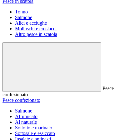
Pesce in scatola
Tonno
Salmone
Alici e acciughe
Molluschi e crostacei
Altro pesce in scatola
Pesce
confezionato
Pesce confezionato
Salmone
Affumicato
Al naturale
Sottolio e marinato
Sottosale e essiccato
Insalate e antipasti