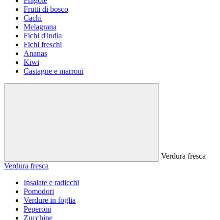
Fragole
Frutti di bosco
Cachi
Melagrana
Fichi d'india
Fichi freschi
Ananas
Kiwi
Castagne e marroni
Verdura fresca
Verdura fresca
Insalate e radicchi
Pomodori
Verdure in foglia
Peperoni
Zucchine